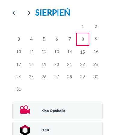
SIERPIEŃ
Przejdź do
Przejdź do
poprzedniego
poprzedniego
miesiąca
miesiąca
1
2
3
4
5
6
7
8
9
10
11
12
13
14
16
15
17
18
19
20
21
22
23
24
25
26
27
28
29
30
31
Kino Opolanka
OCK