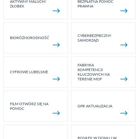
AKTYWNY MALUCH/
BEZPŁATNA POMOC
ŻŁOBEK
PRAWNA
CYBERBEZPIECZNY
BIORÓŻNORODNOŚĆ
SAMORZĄD
FABRYKA
KOMPETENCJI
CYFROWE LUBELSKIE
KLUCZOWYCH NA
TERENIE MOF
FILM OTWÓRZ SIĘ NA
GPR AKTUALIZACJA
POMOC
POSIŁEK W DOMU I W