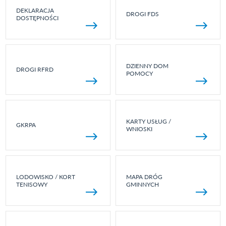
DEKLARACJA
DROGI FDS
DOSTĘPNOŚCI
DZIENNY DOM
DROGI RFRD
POMOCY
KARTY USŁUG /
GKRPA
WNIOSKI
LODOWISKO / KORT
MAPA DRÓG
TENISOWY
GMINNYCH