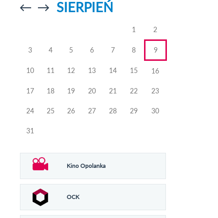
SIERPIEŃ
Przejdź do
Przejdź do
poprzedniego
poprzedniego
miesiąca
miesiąca
1
2
3
4
5
6
7
8
9
10
11
12
13
14
15
16
17
18
19
20
21
22
23
24
25
26
27
28
29
30
31
Kino Opolanka
OCK