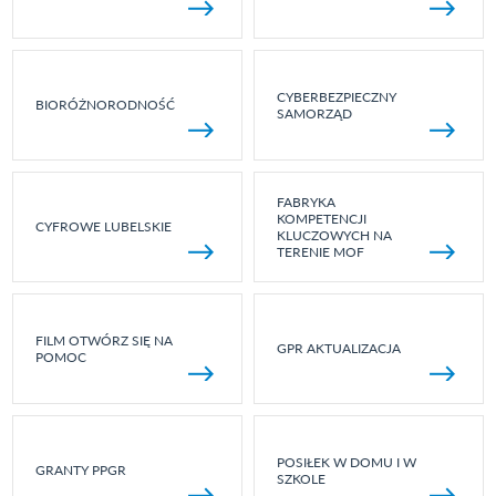
CYBERBEZPIECZNY
BIORÓŻNORODNOŚĆ
SAMORZĄD
FABRYKA
KOMPETENCJI
CYFROWE LUBELSKIE
KLUCZOWYCH NA
TERENIE MOF
FILM OTWÓRZ SIĘ NA
GPR AKTUALIZACJA
POMOC
POSIŁEK W DOMU I W
GRANTY PPGR
SZKOLE