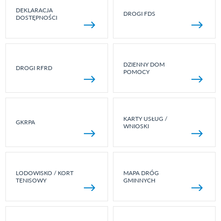
DEKLARACJA
DROGI FDS
DOSTĘPNOŚCI
DZIENNY DOM
DROGI RFRD
POMOCY
KARTY USŁUG /
GKRPA
WNIOSKI
LODOWISKO / KORT
MAPA DRÓG
TENISOWY
GMINNYCH