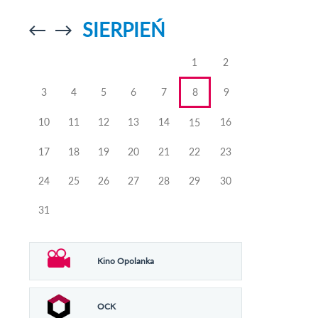
SIERPIEŃ
Przejdź do
Przejdź do
poprzedniego
poprzedniego
miesiąca
miesiąca
1
2
3
4
5
6
7
8
9
10
11
12
13
14
16
15
17
18
19
20
21
22
23
24
25
26
27
28
29
30
31
Kino Opolanka
OCK