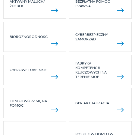
AKTYWNY MALUCH/
BEZPŁATNA POMOC
ŻŁOBEK
PRAWNA
CYBERBEZPIECZNY
BIORÓŻNORODNOŚĆ
SAMORZĄD
FABRYKA
KOMPETENCJI
CYFROWE LUBELSKIE
KLUCZOWYCH NA
TERENIE MOF
FILM OTWÓRZ SIĘ NA
GPR AKTUALIZACJA
POMOC
POSIŁEK W DOMU I W