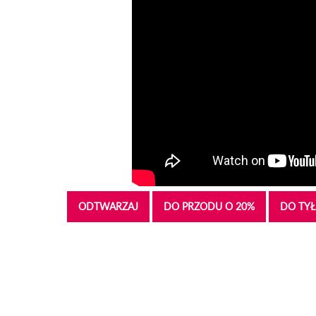
ODTWARZAJ
DO PRZODU O 20%
DO TYŁ