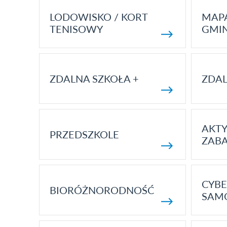
LODOWISKO / KORT
MAP
TENISOWY
GMI
ZDALNA SZKOŁA +
ZDAL
AKT
PRZEDSZKOLE
ZAB
CYBE
BIORÓŻNORODNOŚĆ
SAM