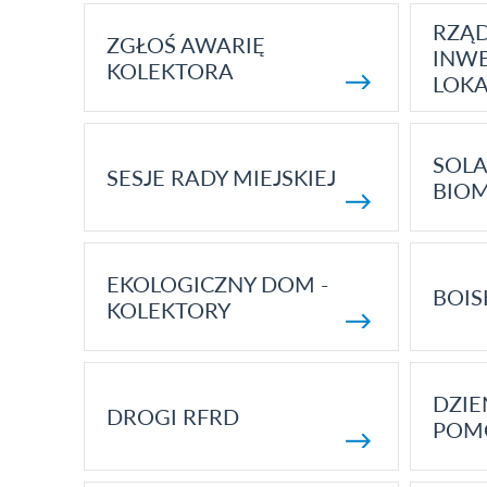
RZĄ
ZGŁOŚ AWARIĘ
INWE
KOLEKTORA
LOK
SOLA
SESJE RADY MIEJSKIEJ
BIO
EKOLOGICZNY DOM -
BOIS
KOLEKTORY
DZI
DROGI RFRD
POM