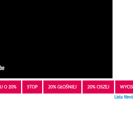
U O 20%
STOP
20% GŁOŚNIEJ
20% CISZEJ
WYCIS
Lista film