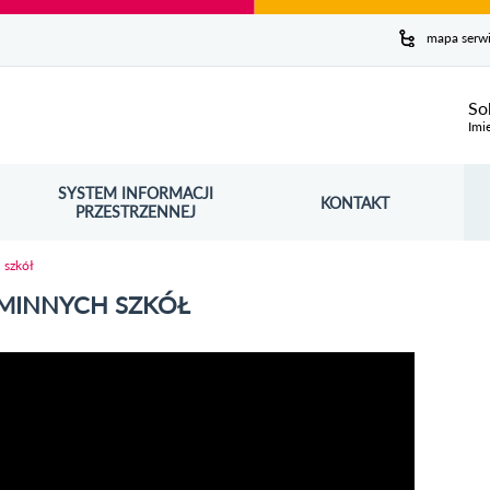
y serwis
mapa serw
ej
So
Imi
SYSTEM INFORMACJI
Szuk
KONTAKT
OŚNIK OTWORZY SIĘ W NOWYM OKNIE
PRZESTRZENNEJ
Wy
 szkół
GMINNYCH SZKÓŁ