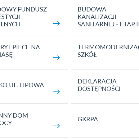
DOWY FUNDUSZ
BUDOWA
STYCJI
KANALIZACJI
ALNYCH
SANITARNEJ - ETAP I
RY I PIECE NA
TERMOMODERNIZA
MASĘ
SZKÓŁ
DEKLARACJA
KO UL. LIPOWA
DOSTĘPNOŚCI
ENNY DOM
GKRPA
OCY