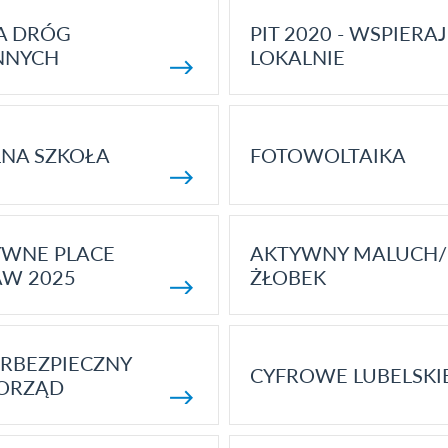
A DRÓG
PIT 2020 - WSPIERAJ
NNYCH
LOKALNIE
NA SZKOŁA
FOTOWOLTAIKA
YWNE PLACE
AKTYWNY MALUCH/
AW 2025
ŻŁOBEK
RBEZPIECZNY
CYFROWE LUBELSKI
ORZĄD