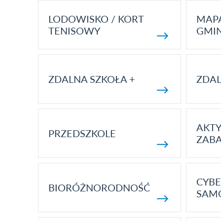
LODOWISKO / KORT
MAP
TENISOWY
GMI
ZDALNA SZKOŁA +
ZDAL
AKT
PRZEDSZKOLE
ZAB
CYBE
BIORÓŻNORODNOŚĆ
SAM