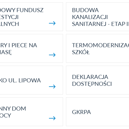
DOWY FUNDUSZ
BUDOWA
STYCJI
KANALIZACJI
ALNYCH
SANITARNEJ - ETAP I
RY I PIECE NA
TERMOMODERNIZA
MASĘ
SZKÓŁ
DEKLARACJA
KO UL. LIPOWA
DOSTĘPNOŚCI
ENNY DOM
GKRPA
OCY