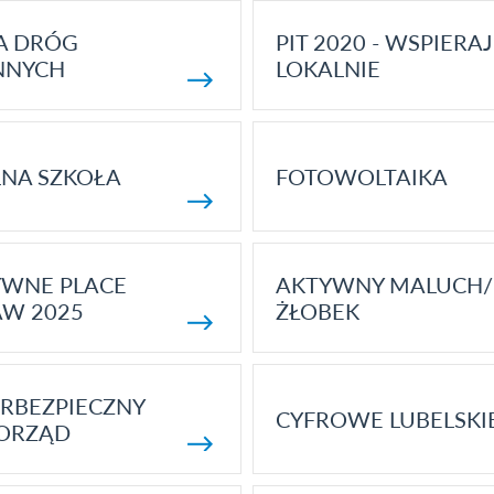
A DRÓG
PIT 2020 - WSPIERAJ
NNYCH
LOKALNIE
NA SZKOŁA
FOTOWOLTAIKA
YWNE PLACE
AKTYWNY MALUCH/
AW 2025
ŻŁOBEK
RBEZPIECZNY
CYFROWE LUBELSKI
ORZĄD