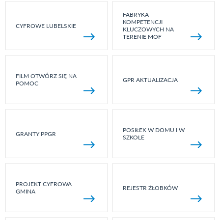
FABRYKA
KOMPETENCJI
CYFROWE LUBELSKIE
KLUCZOWYCH NA
TERENIE MOF
FILM OTWÓRZ SIĘ NA
GPR AKTUALIZACJA
POMOC
POSIŁEK W DOMU I W
GRANTY PPGR
SZKOLE
PROJEKT CYFROWA
REJESTR ŻŁOBKÓW
GMINA