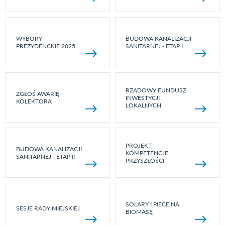
WYBORY
BUDOWA KANALIZACJI
PREZYDENCKIE 2025
SANITARNEJ - ETAP I
RZĄDOWY FUNDUSZ
ZGŁOŚ AWARIĘ
INWESTYCJI
KOLEKTORA
LOKALNYCH
PROJEKT:
BUDOWA KANALIZACJI
KOMPETENCJE
SANITARNEJ - ETAP II
PRZYSZŁOŚCI
SOLARY I PIECE NA
SESJE RADY MIEJSKIEJ
BIOMASĘ