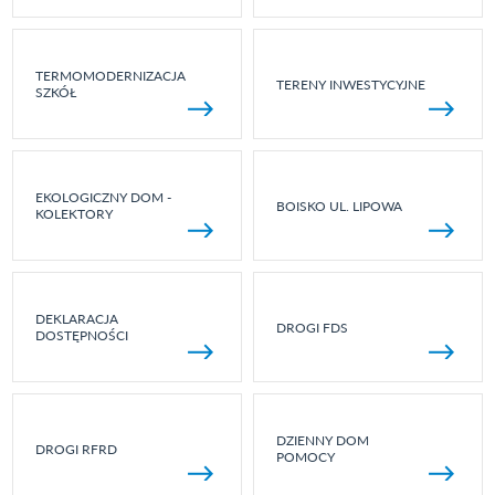
TERMOMODERNIZACJA
TERENY INWESTYCYJNE
SZKÓŁ
EKOLOGICZNY DOM -
BOISKO UL. LIPOWA
KOLEKTORY
DEKLARACJA
DROGI FDS
DOSTĘPNOŚCI
DZIENNY DOM
DROGI RFRD
POMOCY