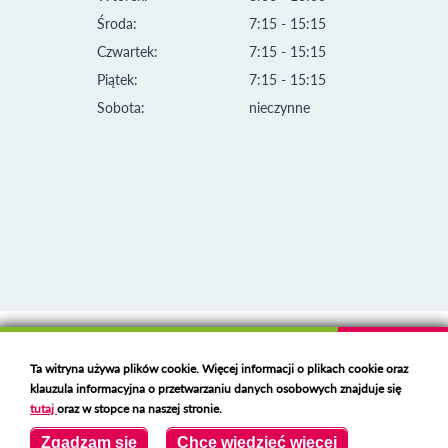
Środa:
7:15 - 15:15
Czwartek:
7:15 - 15:15
Piątek:
7:15 - 15:15
Sobota:
nieczynne
Klauzula informacyjna i polityka plików cookies
Ta witryna używa plików cookie. Więcej informacji o plikach cookie oraz
Deklaracja dostępności
klauzula informacyjna o przetwarzaniu danych osobowych znajduje się
Polski serwer RBL
https://polspam.pl/
tutaj
oraz w stopce na naszej stronie.
Copyright 2023 Urząd Miejski w Opolu Lubelskim
Zgadzam się
Chcę wiedzieć więcej