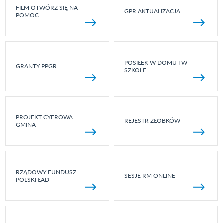
FILM OTWÓRZ SIĘ NA
GPR AKTUALIZACJA
POMOC
POSIŁEK W DOMU I W
GRANTY PPGR
SZKOLE
PROJEKT CYFROWA
REJESTR ŻŁOBKÓW
GMINA
RZĄDOWY FUNDUSZ
SESJE RM ONLINE
POLSKI ŁAD