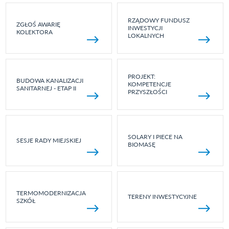
RZĄDOWY FUNDUSZ
ZGŁOŚ AWARIĘ
INWESTYCJI
KOLEKTORA
LOKALNYCH
PROJEKT:
BUDOWA KANALIZACJI
KOMPETENCJE
SANITARNEJ - ETAP II
PRZYSZŁOŚCI
SOLARY I PIECE NA
SESJE RADY MIEJSKIEJ
BIOMASĘ
TERMOMODERNIZACJA
TERENY INWESTYCYJNE
SZKÓŁ