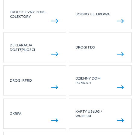
EKOLOGICZNY DOM -
BOISKO UL. LIPOWA
KOLEKTORY
DEKLARACJA
DROGI FDS
DOSTĘPNOŚCI
DZIENNY DOM
DROGI RFRD
POMOCY
KARTY USŁUG /
GKRPA
WNIOSKI