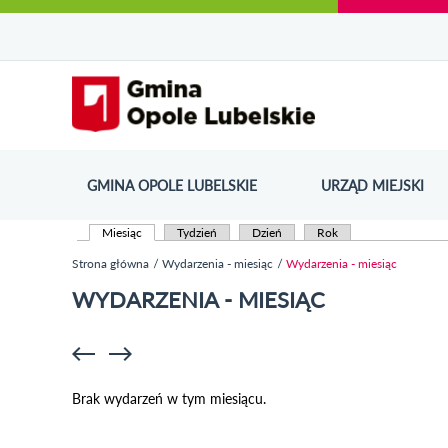
Urząd Miejski w Opolu Lubelskim - oficjaln
Przejdź
Przejdź
Przejdź do
Przejdź do
Przejdź do
Przejdź
Przejdź do
Przejdź
Przejdź
do
do
wyszukiwarki
ścieżki
kategorii
do
kalendarza
do
do
Przejdź do strony startow
mapy
menu
nawigacyjnej
aktualności
treści
wydarzeń
galerii
stopki
strony
zdjęć
GMINA OPOLE LUBELSKIE
URZĄD MIEJSKI
ODN
Miesiąc
(aktywna karta)
Tydzień
Dzień
Rok
Karty podstawowe
Strona główna
Wydarzenia - miesiąc
Wydarzenia - miesiąc
Jesteś tutaj
WYDARZENIA - MIESIĄC
Brak wydarzeń w tym miesiącu.