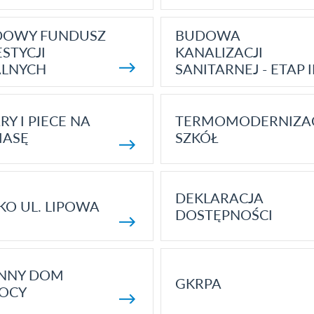
DOWY FUNDUSZ
BUDOWA
STYCJI
KANALIZACJI
ALNYCH
SANITARNEJ - ETAP I
RY I PIECE NA
TERMOMODERNIZA
MASĘ
SZKÓŁ
DEKLARACJA
KO UL. LIPOWA
DOSTĘPNOŚCI
ENNY DOM
GKRPA
OCY