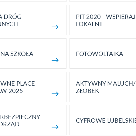
A DRÓG
PIT 2020 - WSPIERAJ
NNYCH
LOKALNIE
NA SZKOŁA
FOTOWOLTAIKA
YWNE PLACE
AKTYWNY MALUCH/
AW 2025
ŻŁOBEK
RBEZPIECZNY
CYFROWE LUBELSKI
ORZĄD