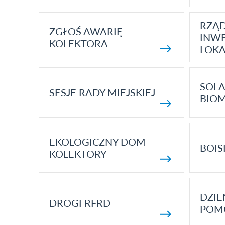
RZĄ
ZGŁOŚ AWARIĘ
INWE
KOLEKTORA
LOK
SOLA
SESJE RADY MIEJSKIEJ
BIO
EKOLOGICZNY DOM -
BOIS
KOLEKTORY
DZI
DROGI RFRD
POM