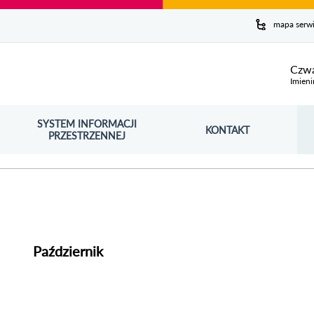
y serwis
mapa serw
ej
Czwa
Imieni
SYSTEM INFORMACJI
Szuk
KONTAKT
OŚNIK OTWORZY SIĘ W NOWYM OKNIE
PRZESTRZENNEJ
Wy
Październik