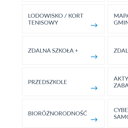
LODOWISKO / KORT
MAP
TENISOWY
GMI
ZDALNA SZKOŁA +
ZDAL
AKT
PRZEDSZKOLE
ZAB
CYBE
BIORÓŻNORODNOŚĆ
SAM