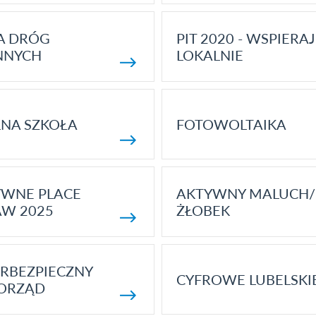
A DRÓG
PIT 2020 - WSPIERAJ
NNYCH
LOKALNIE
NA SZKOŁA
FOTOWOLTAIKA
YWNE PLACE
AKTYWNY MALUCH/
AW 2025
ŻŁOBEK
RBEZPIECZNY
CYFROWE LUBELSKI
ORZĄD