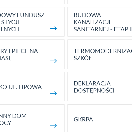
DOWY FUNDUSZ
BUDOWA
STYCJI
KANALIZACJI
ALNYCH
SANITARNEJ - ETAP I
RY I PIECE NA
TERMOMODERNIZA
MASĘ
SZKÓŁ
DEKLARACJA
KO UL. LIPOWA
DOSTĘPNOŚCI
ENNY DOM
GKRPA
OCY