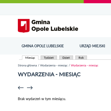
Urząd Miejski w Opolu Lubelskim - oficjaln
Przejdź
Przejdź
Przejdź do
Przejdź do
Przejdź do
Przejdź
Przejdź do
Przejdź
Przejdź
do
do
wyszukiwarki
ścieżki
kategorii
do
kalendarza
do
do
Przejdź do strony startow
mapy
menu
nawigacyjnej
aktualności
treści
wydarzeń
galerii
stopki
strony
zdjęć
GMINA OPOLE LUBELSKIE
URZĄD MIEJSKI
ODN
Miesiąc
(aktywna karta)
Tydzień
Dzień
Rok
Karty podstawowe
Strona główna
Wydarzenia - miesiąc
Wydarzenia - miesiąc
Jesteś tutaj
WYDARZENIA - MIESIĄC
Brak wydarzeń w tym miesiącu.