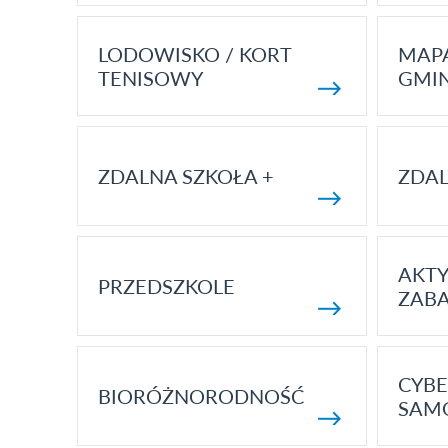
LODOWISKO / KORT
MAP
TENISOWY
GMI
ZDALNA SZKOŁA +
ZDAL
AKT
PRZEDSZKOLE
ZAB
CYBE
BIORÓŻNORODNOŚĆ
SAM