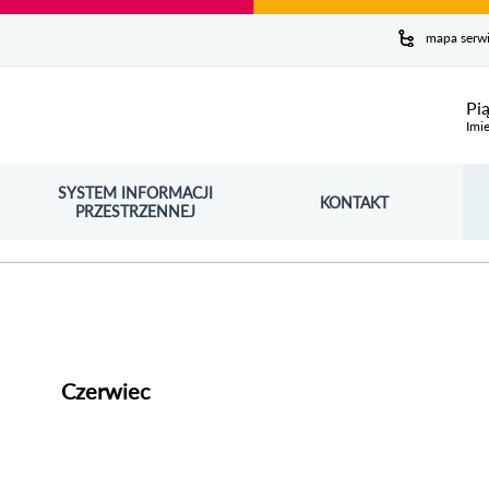
y serwis
mapa serw
ej
Pi
Imie
SYSTEM INFORMACJI
Szuk
KONTAKT
OŚNIK OTWORZY SIĘ W NOWYM OKNIE
PRZESTRZENNEJ
Wy
Czerwiec