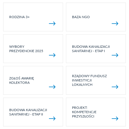
RODZINA 3+
BAZA NGO
WYBORY
BUDOWA KANALIZACJI
PREZYDENCKIE 2025
SANITARNEJ - ETAP I
RZĄDOWY FUNDUSZ
ZGŁOŚ AWARIĘ
INWESTYCJI
KOLEKTORA
LOKALNYCH
PROJEKT:
BUDOWA KANALIZACJI
KOMPETENCJE
SANITARNEJ - ETAP II
PRZYSZŁOŚCI