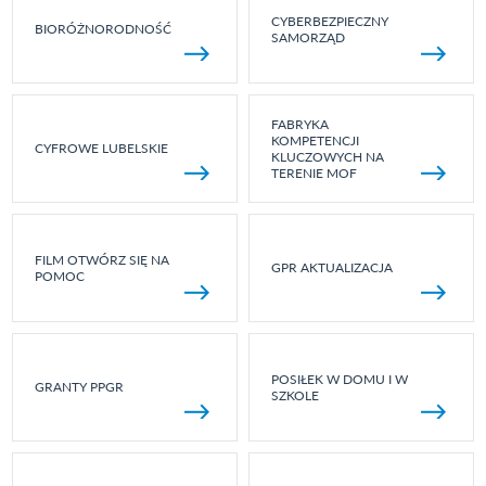
CYBERBEZPIECZNY
BIORÓŻNORODNOŚĆ
SAMORZĄD
FABRYKA
KOMPETENCJI
CYFROWE LUBELSKIE
KLUCZOWYCH NA
TERENIE MOF
FILM OTWÓRZ SIĘ NA
GPR AKTUALIZACJA
POMOC
POSIŁEK W DOMU I W
GRANTY PPGR
SZKOLE