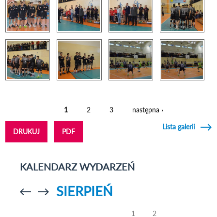
1
2
3
następna ›
Strony
Lista galerii
DRUKUJ
PDF
KALENDARZ WYDARZEŃ
SIERPIEŃ
Przejdź do
Przejdź do
poprzedniego
poprzedniego
miesiąca
miesiąca
1
2