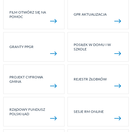
FILM OTWÓRZ SIĘ NA
GPR AKTUALIZACJA
POMOC
POSIŁEK W DOMU I W
GRANTY PPGR
SZKOLE
PROJEKT CYFROWA
REJESTR ŻŁOBKÓW
GMINA
RZĄDOWY FUNDUSZ
SESJE RM ONLINE
POLSKI ŁAD