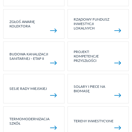
RZĄDOWY FUNDUSZ
ZGŁOŚ AWARIĘ
INWESTYCJI
KOLEKTORA
LOKALNYCH
PROJEKT:
BUDOWA KANALIZACJI
KOMPETENCJE
SANITARNEJ - ETAP II
PRZYSZŁOŚCI
SOLARY I PIECE NA
SESJE RADY MIEJSKIEJ
BIOMASĘ
TERMOMODERNIZACJA
TERENY INWESTYCYJNE
SZKÓŁ