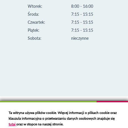
Wtorek:
8:00 - 16:00
Środa:
7:15 - 15:15
Czwartek:
7:15 - 15:15
Piątek:
7:15 - 15:15
Sobota:
nieczynne
Klauzula informacyjna i polityka plików cookies
Ta witryna używa plików cookie. Więcej informacji o plikach cookie oraz
Deklaracja dostępności
klauzula informacyjna o przetwarzaniu danych osobowych znajduje się
Polski serwer RBL
https://polspam.pl/
tutaj
oraz w stopce na naszej stronie.