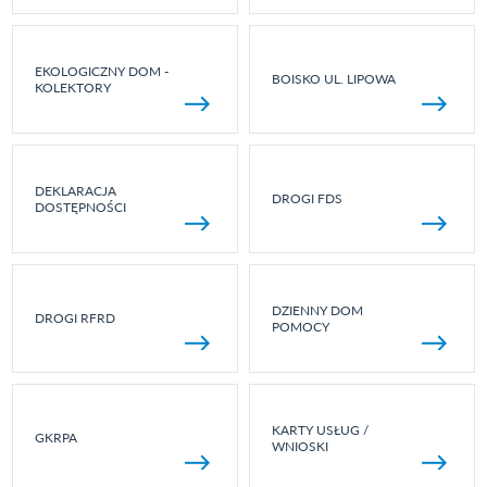
EKOLOGICZNY DOM -
BOISKO UL. LIPOWA
KOLEKTORY
DEKLARACJA
DROGI FDS
DOSTĘPNOŚCI
DZIENNY DOM
DROGI RFRD
POMOCY
KARTY USŁUG /
GKRPA
WNIOSKI