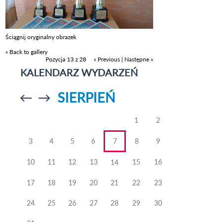
Ściągnij oryginalny obrazek
« Back to gallery
Pozycja 13 z 28
« Previous
|
Następne »
KALENDARZ WYDARZEŃ
SIERPIEŃ
Przejdź do
Przejdź do
poprzedniego
poprzedniego
miesiąca
miesiąca
1
2
3
4
5
6
7
8
9
10
11
12
13
15
16
14
17
18
19
20
21
22
23
24
25
26
27
28
29
30