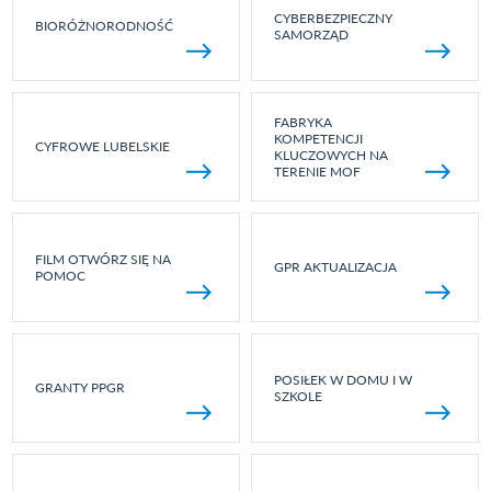
CYBERBEZPIECZNY
BIORÓŻNORODNOŚĆ
SAMORZĄD
FABRYKA
KOMPETENCJI
CYFROWE LUBELSKIE
KLUCZOWYCH NA
TERENIE MOF
FILM OTWÓRZ SIĘ NA
GPR AKTUALIZACJA
POMOC
POSIŁEK W DOMU I W
GRANTY PPGR
SZKOLE