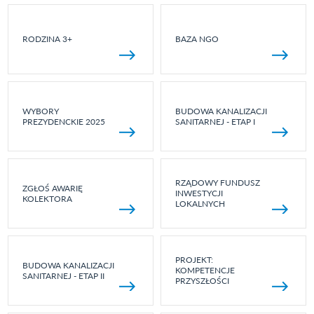
RODZINA 3+
BAZA NGO
WYBORY
BUDOWA KANALIZACJI
PREZYDENCKIE 2025
SANITARNEJ - ETAP I
RZĄDOWY FUNDUSZ
ZGŁOŚ AWARIĘ
INWESTYCJI
KOLEKTORA
LOKALNYCH
PROJEKT:
BUDOWA KANALIZACJI
KOMPETENCJE
SANITARNEJ - ETAP II
PRZYSZŁOŚCI