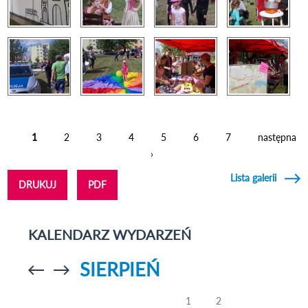
1
2
3
4
5
6
7
następna
Strony
›
Lista galerii
DRUKUJ
PDF
KALENDARZ WYDARZEŃ
SIERPIEŃ
Przejdź do
Przejdź do
poprzedniego
poprzedniego
miesiąca
miesiąca
1
2