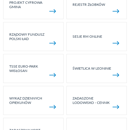
PROJEKT CYFROWA
REJESTR ŻŁOBKÓW
GMINA
RZĄDOWY FUNDUSZ
SESJE RM ONLINE
POLSKI ŁAD
TSSE EURO-PARK
ŚWIETLICA W LEONINIE
WISŁOSAN
WYKAZ DZIENNYCH
ZADASZONE
OPIEKUNÓW
LODOWISKO - CENNIK