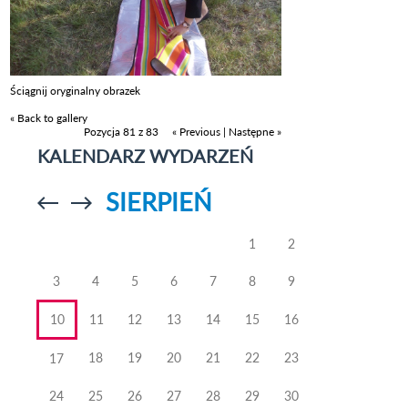
Ściągnij oryginalny obrazek
« Back to gallery
Pozycja 81 z 83
« Previous
|
Następne »
KALENDARZ WYDARZEŃ
SIERPIEŃ
Przejdź do
Przejdź do
poprzedniego
poprzedniego
miesiąca
miesiąca
1
2
3
4
5
6
7
8
9
10
11
12
13
14
15
16
18
19
20
21
22
23
17
24
25
26
27
28
29
30