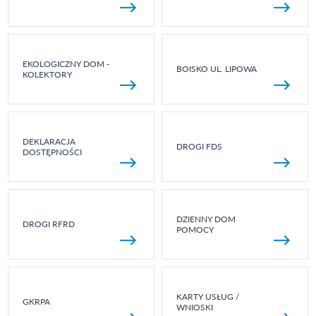
EKOLOGICZNY DOM -
BOISKO UL. LIPOWA
KOLEKTORY
DEKLARACJA
DROGI FDS
DOSTĘPNOŚCI
DZIENNY DOM
DROGI RFRD
POMOCY
KARTY USŁUG /
GKRPA
WNIOSKI