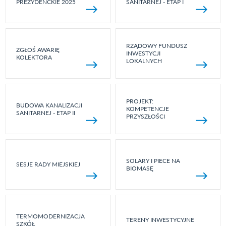
PREZYDENCKIE 2025
SANITARNEJ - ETAP I
RZĄDOWY FUNDUSZ
ZGŁOŚ AWARIĘ
INWESTYCJI
KOLEKTORA
LOKALNYCH
PROJEKT:
BUDOWA KANALIZACJI
KOMPETENCJE
SANITARNEJ - ETAP II
PRZYSZŁOŚCI
SOLARY I PIECE NA
SESJE RADY MIEJSKIEJ
BIOMASĘ
TERMOMODERNIZACJA
TERENY INWESTYCYJNE
SZKÓŁ