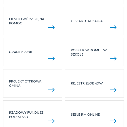
FILM OTWÓRZ SIĘ NA
GPR AKTUALIZACJA
POMOC
POSIŁEK W DOMU I W
GRANTY PPGR
SZKOLE
PROJEKT CYFROWA
REJESTR ŻŁOBKÓW
GMINA
RZĄDOWY FUNDUSZ
SESJE RM ONLINE
POLSKI ŁAD