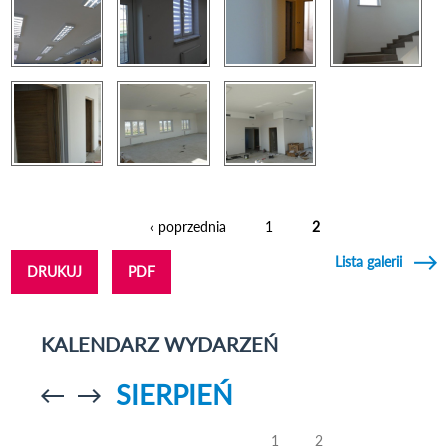
‹ poprzednia
1
2
Strony
Lista galerii
DRUKUJ
PDF
KALENDARZ WYDARZEŃ
SIERPIEŃ
Przejdź do
Przejdź do
poprzedniego
poprzedniego
miesiąca
miesiąca
1
2