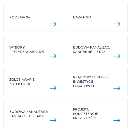
RODZINA 3+
BAZA NGO
WYBORY
BUDOWA KANALIZACJI
PREZYDENCKIE 2025
SANITARNEJ - ETAP I
RZĄDOWY FUNDUSZ
ZGŁOŚ AWARIĘ
INWESTYCJI
KOLEKTORA
LOKALNYCH
PROJEKT:
BUDOWA KANALIZACJI
KOMPETENCJE
SANITARNEJ - ETAP II
PRZYSZŁOŚCI