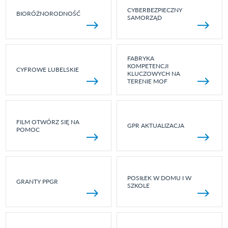
CYBERBEZPIECZNY
BIORÓŻNORODNOŚĆ
SAMORZĄD
FABRYKA
KOMPETENCJI
CYFROWE LUBELSKIE
KLUCZOWYCH NA
TERENIE MOF
FILM OTWÓRZ SIĘ NA
GPR AKTUALIZACJA
POMOC
POSIŁEK W DOMU I W
GRANTY PPGR
SZKOLE