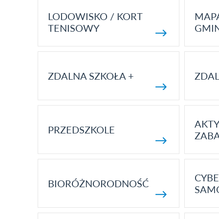
LODOWISKO / KORT
MAP
TENISOWY
GMI
ZDALNA SZKOŁA +
ZDAL
AKT
PRZEDSZKOLE
ZAB
CYBE
BIORÓŻNORODNOŚĆ
SAM