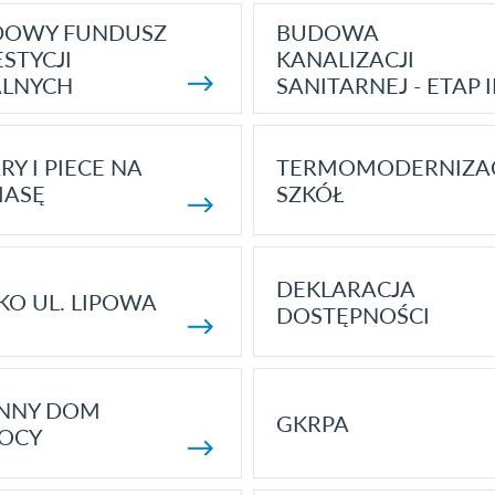
DOWY FUNDUSZ
BUDOWA
STYCJI
KANALIZACJI
ALNYCH
SANITARNEJ - ETAP I
RY I PIECE NA
TERMOMODERNIZA
MASĘ
SZKÓŁ
DEKLARACJA
KO UL. LIPOWA
DOSTĘPNOŚCI
ENNY DOM
GKRPA
OCY