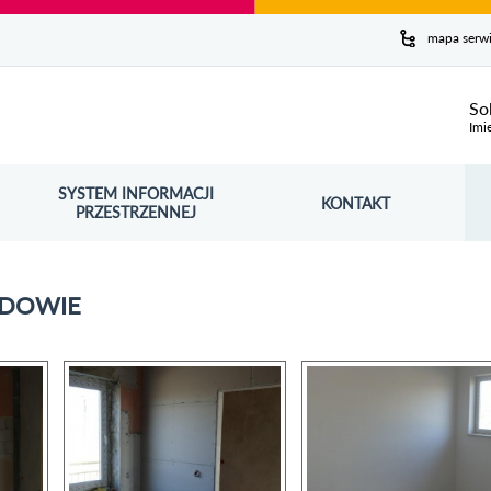
y serwis
mapa serw
ej
So
Imi
SYSTEM INFORMACJI
Szuk
KONTAKT
OŚNIK OTWORZY SIĘ W NOWYM OKNIE
PRZESTRZENNEJ
Wy
ZDOWIE