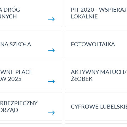
A DRÓG
PIT 2020 - WSPIERAJ
NNYCH
LOKALNIE
NA SZKOŁA
FOTOWOLTAIKA
YWNE PLACE
AKTYWNY MALUCH/
AW 2025
ŻŁOBEK
RBEZPIECZNY
CYFROWE LUBELSKI
ORZĄD