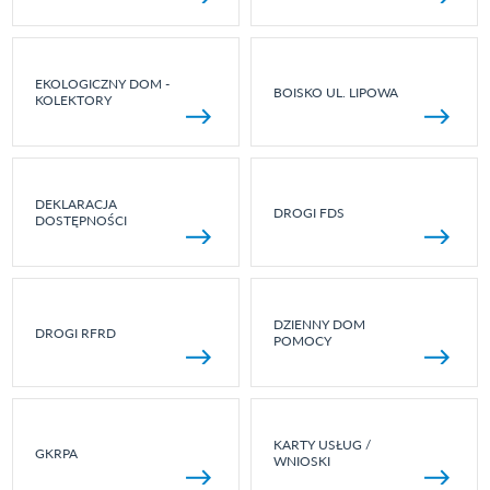
EKOLOGICZNY DOM -
BOISKO UL. LIPOWA
KOLEKTORY
DEKLARACJA
DROGI FDS
DOSTĘPNOŚCI
DZIENNY DOM
DROGI RFRD
POMOCY
KARTY USŁUG /
GKRPA
WNIOSKI