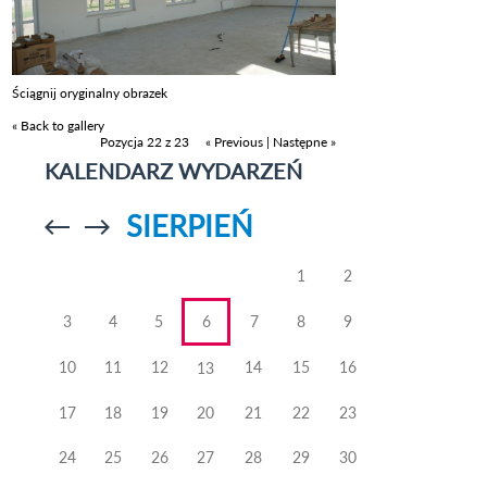
Ściągnij oryginalny obrazek
« Back to gallery
Pozycja 22 z 23
« Previous
|
Następne »
KALENDARZ WYDARZEŃ
SIERPIEŃ
Przejdź do
Przejdź do
poprzedniego
poprzedniego
miesiąca
miesiąca
1
2
3
4
5
6
7
8
9
10
11
12
14
15
16
13
17
18
19
20
21
22
23
24
25
26
27
28
29
30