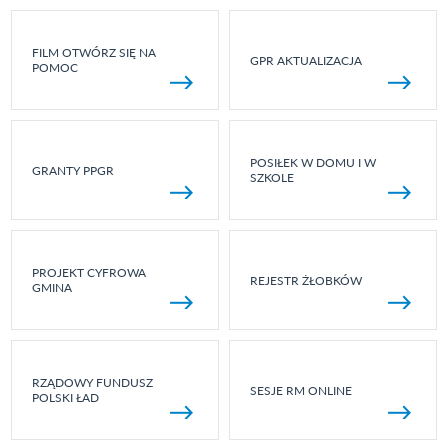
FILM OTWÓRZ SIĘ NA
GPR AKTUALIZACJA
POMOC
POSIŁEK W DOMU I W
GRANTY PPGR
SZKOLE
PROJEKT CYFROWA
REJESTR ŻŁOBKÓW
GMINA
RZĄDOWY FUNDUSZ
SESJE RM ONLINE
POLSKI ŁAD