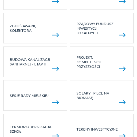
RZĄDOWY FUNDUSZ
ZGŁOŚ AWARIĘ
INWESTYCJI
KOLEKTORA
LOKALNYCH
PROJEKT:
BUDOWA KANALIZACJI
KOMPETENCJE
SANITARNEJ - ETAP II
PRZYSZŁOŚCI
SOLARY I PIECE NA
SESJE RADY MIEJSKIEJ
BIOMASĘ
TERMOMODERNIZACJA
TERENY INWESTYCYJNE
SZKÓŁ