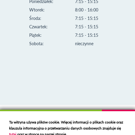
Poniedziałek:
7:15 - 15:15
Wtorek:
8:00 - 16:00
Środa:
7:15 - 15:15
Czwartek:
7:15 - 15:15
Piątek:
7:15 - 15:15
Sobota:
nieczynne
Klauzula informacyjna i polityka plików cookies
Ta witryna używa plików cookie. Więcej informacji o plikach cookie oraz
Deklaracja dostępności
klauzula informacyjna o przetwarzaniu danych osobowych znajduje się
Polski serwer RBL
https://polspam.pl/
tutaj
oraz w stopce na naszej stronie.