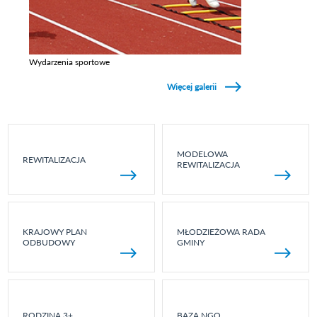
Wydarzenia sportowe
Zobacz galerie w kategori Wydarzenia sportowe
Więcej galerii
MODELOWA
REWITALIZACJA
REWITALIZACJA
KRAJOWY PLAN
MŁODZIEŻOWA RADA
ODBUDOWY
GMINY
RODZINA 3+
BAZA NGO