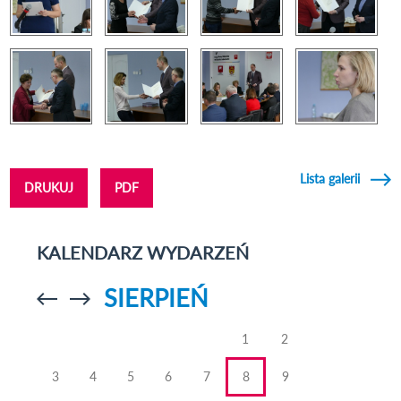
Lista galerii
DRUKUJ
PDF
KALENDARZ WYDARZEŃ
SIERPIEŃ
Przejdź do
Przejdź do
poprzedniego
poprzedniego
miesiąca
miesiąca
1
2
3
4
5
6
7
8
9