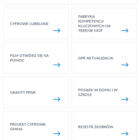
FABRYKA
KOMPETENCJI
CYFROWE LUBELSKIE
KLUCZOWYCH NA
TERENIE MOF
FILM OTWÓRZ SIĘ NA
GPR AKTUALIZACJA
POMOC
POSIŁEK W DOMU I W
GRANTY PPGR
SZKOLE
PROJEKT CYFROWA
REJESTR ŻŁOBKÓW
GMINA