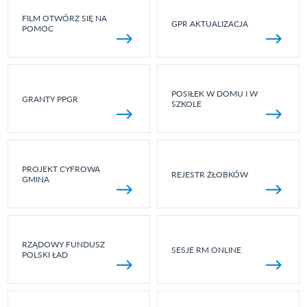
FILM OTWÓRZ SIĘ NA
GPR AKTUALIZACJA
POMOC
POSIŁEK W DOMU I W
GRANTY PPGR
SZKOLE
PROJEKT CYFROWA
REJESTR ŻŁOBKÓW
GMINA
RZĄDOWY FUNDUSZ
SESJE RM ONLINE
POLSKI ŁAD