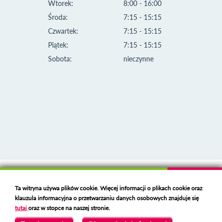
Wtorek:
8:00 - 16:00
Środa:
7:15 - 15:15
Czwartek:
7:15 - 15:15
Piątek:
7:15 - 15:15
Sobota:
nieczynne
Klauzula informacyjna i polityka plików cookies
Ta witryna używa plików cookie. Więcej informacji o plikach cookie oraz
Deklaracja dostępności
klauzula informacyjna o przetwarzaniu danych osobowych znajduje się
Polski serwer RBL
https://polspam.pl/
tutaj
oraz w stopce na naszej stronie.
Copyright 2023 Urząd Miejski w Opolu Lubelskim