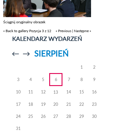
Ściągnij oryginalny obrazek
« Back to gallery
Pozycja 3 z 12
« Previous
|
Następne »
KALENDARZ WYDARZEŃ
SIERPIEŃ
Przejdź do
Przejdź do
poprzedniego
poprzedniego
miesiąca
miesiąca
1
2
3
4
5
6
7
8
9
10
11
12
14
15
16
13
17
18
19
20
21
22
23
24
25
26
27
28
29
30
31