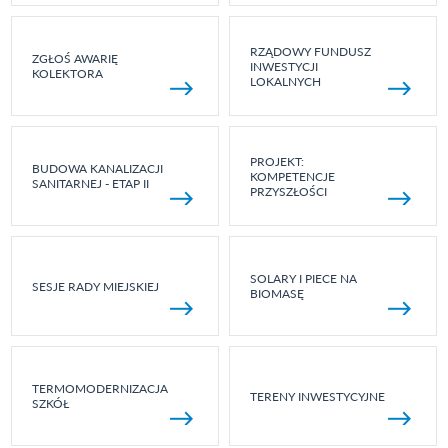
RZĄDOWY FUNDUSZ
ZGŁOŚ AWARIĘ
INWESTYCJI
KOLEKTORA
LOKALNYCH
PROJEKT:
BUDOWA KANALIZACJI
KOMPETENCJE
SANITARNEJ - ETAP II
PRZYSZŁOŚCI
SOLARY I PIECE NA
SESJE RADY MIEJSKIEJ
BIOMASĘ
TERMOMODERNIZACJA
TERENY INWESTYCYJNE
SZKÓŁ