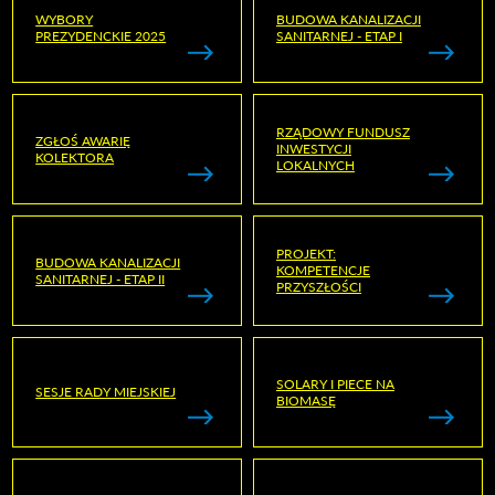
WYBORY
BUDOWA KANALIZACJI
PREZYDENCKIE 2025
SANITARNEJ - ETAP I
RZĄDOWY FUNDUSZ
ZGŁOŚ AWARIĘ
INWESTYCJI
KOLEKTORA
LOKALNYCH
PROJEKT:
BUDOWA KANALIZACJI
KOMPETENCJE
SANITARNEJ - ETAP II
PRZYSZŁOŚCI
SOLARY I PIECE NA
SESJE RADY MIEJSKIEJ
BIOMASĘ