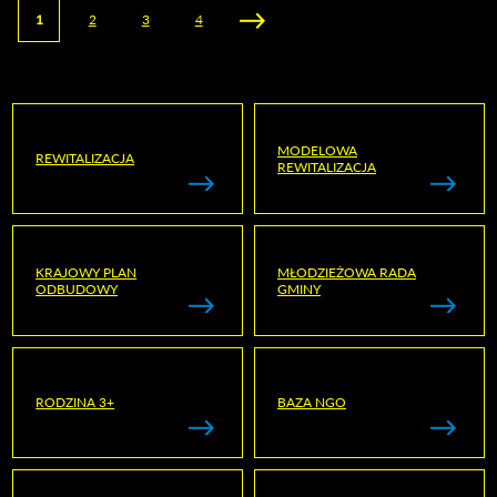
„OR
Strony
1
2
3
4
UL. F
MODELOWA
REWITALIZACJA
REWITALIZACJA
KRAJOWY PLAN
MŁODZIEŻOWA RADA
ODBUDOWY
GMINY
RODZINA 3+
BAZA NGO