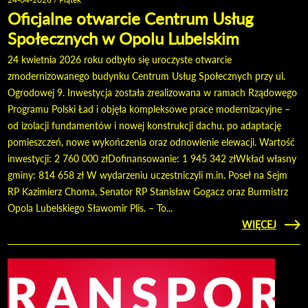
Oficjalne otwarcie Centrum Usług
Społecznych w Opolu Lubelskim
24 kwietnia 2026 roku odbyło się uroczyste otwarcie
zmodernizowanego budynku Centrum Usług Społecznych przy ul.
Ogrodowej 9. Inwestycja została zrealizowana w ramach Rządowego
Programu Polski Ład i objęła kompleksowe prace modernizacyjne –
od izolacji fundamentów i nowej konstrukcji dachu, po adaptację
pomieszczeń, nowe wykończenia oraz odnowienie elewacji. Wartość
inwestycji: 2 760 000 złDofinansowanie: 1 945 342 złWkład własny
gminy: 814 658 zł W wydarzeniu uczestniczyli m.in. Poseł na Sejm
RP Kazimierz Choma, Senator RP Stanisław Gogacz oraz Burmistrz
Opola Lubelskiego Sławomir Plis. – To...
CZYTAJ
WIĘCEJ
O OF
OT
C
SPOŁE
W
LU