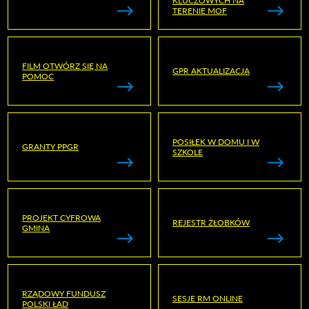
KLUCZOWYCH NA
TERENIE MOF
FILM OTWÓRZ SIĘ NA
GPR AKTUALIZACJA
POMOC
POSIŁEK W DOMU I W
GRANTY PPGR
SZKOLE
PROJEKT CYFROWA
REJESTR ŻŁOBKÓW
GMINA
RZĄDOWY FUNDUSZ
SESJE RM ONLINE
POLSKI ŁAD