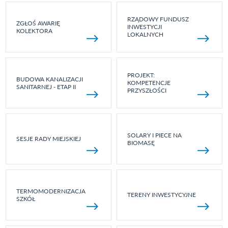
RZĄDOWY FUNDUSZ
ZGŁOŚ AWARIĘ
INWESTYCJI
KOLEKTORA
LOKALNYCH
PROJEKT:
BUDOWA KANALIZACJI
KOMPETENCJE
SANITARNEJ - ETAP II
PRZYSZŁOŚCI
SOLARY I PIECE NA
SESJE RADY MIEJSKIEJ
BIOMASĘ
TERMOMODERNIZACJA
TERENY INWESTYCYJNE
SZKÓŁ