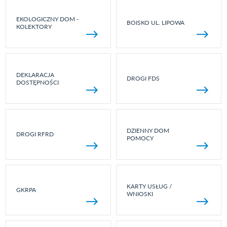
EKOLOGICZNY DOM -
BOISKO UL. LIPOWA
KOLEKTORY
DEKLARACJA
DROGI FDS
DOSTĘPNOŚCI
DZIENNY DOM
DROGI RFRD
POMOCY
KARTY USŁUG /
GKRPA
WNIOSKI