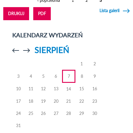
‹ poprzednia
1
2
3
Strony
Lista galerii
DRUKUJ
PDF
KALENDARZ WYDARZEŃ
SIERPIEŃ
Przejdź do
Przejdź do
poprzedniego
poprzedniego
miesiąca
miesiąca
1
2
3
4
5
6
7
8
9
10
11
12
13
15
16
14
17
18
19
20
21
22
23
24
25
26
27
28
29
30
31