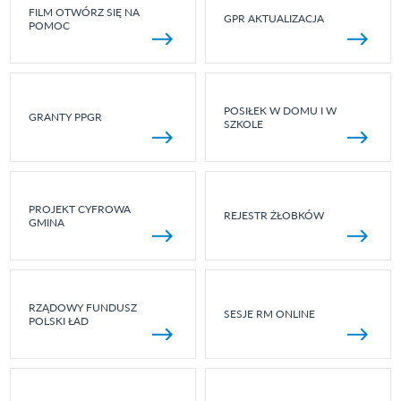
FILM OTWÓRZ SIĘ NA
GPR AKTUALIZACJA
POMOC
POSIŁEK W DOMU I W
GRANTY PPGR
SZKOLE
PROJEKT CYFROWA
REJESTR ŻŁOBKÓW
GMINA
RZĄDOWY FUNDUSZ
SESJE RM ONLINE
POLSKI ŁAD