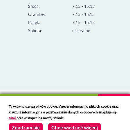
Środa:
7:15 - 15:15
Czwartek:
7:15 - 15:15
Piątek:
7:15 - 15:15
Sobota:
nieczynne
Klauzula informacyjna i polityka plików cookies
Ta witryna używa plików cookie. Więcej informacji o plikach cookie oraz
Deklaracja dostępności
klauzula informacyjna o przetwarzaniu danych osobowych znajduje się
Polski serwer RBL
https://polspam.pl/
tutaj
oraz w stopce na naszej stronie.
Copyright 2023 Urząd Miejski w Opolu Lubelskim
Zgadzam się
Chcę wiedzieć więcej
Created by
VOBACOM
Odnośnik otworzy się w nowym oknie