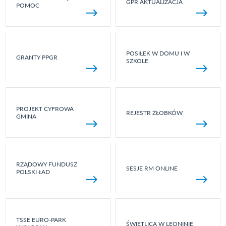
GPR AKTUALIZACJA
POMOC
POSIŁEK W DOMU I W
GRANTY PPGR
SZKOLE
PROJEKT CYFROWA
REJESTR ŻŁOBKÓW
GMINA
RZĄDOWY FUNDUSZ
SESJE RM ONLINE
POLSKI ŁAD
TSSE EURO-PARK
ŚWIETLICA W LEONINIE