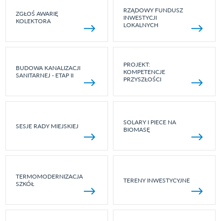
RZĄDOWY FUNDUSZ
ZGŁOŚ AWARIĘ
INWESTYCJI
KOLEKTORA
LOKALNYCH
PROJEKT:
BUDOWA KANALIZACJI
KOMPETENCJE
SANITARNEJ - ETAP II
PRZYSZŁOŚCI
SOLARY I PIECE NA
SESJE RADY MIEJSKIEJ
BIOMASĘ
TERMOMODERNIZACJA
TERENY INWESTYCYJNE
SZKÓŁ