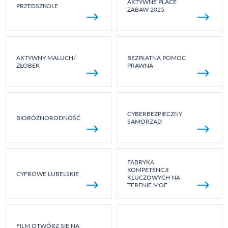
AKTYWNE PLACE
PRZEDSZKOLE
ZABAW 2025
AKTYWNY MALUCH/
BEZPŁATNA POMOC
ŻŁOBEK
PRAWNA
CYBERBEZPIECZNY
BIORÓŻNORODNOŚĆ
SAMORZĄD
FABRYKA
KOMPETENCJI
CYFROWE LUBELSKIE
KLUCZOWYCH NA
TERENIE MOF
FILM OTWÓRZ SIĘ NA