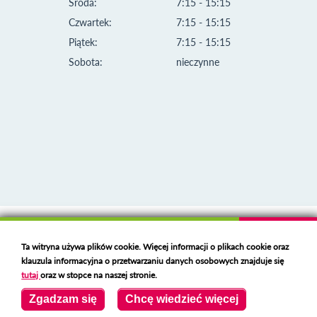
Środa:
7:15 - 15:15
Czwartek:
7:15 - 15:15
Piątek:
7:15 - 15:15
Sobota:
nieczynne
Klauzula informacyjna i polityka plików cookies
Ta witryna używa plików cookie. Więcej informacji o plikach cookie oraz
Deklaracja dostępności
klauzula informacyjna o przetwarzaniu danych osobowych znajduje się
Polski serwer RBL
https://polspam.pl/
tutaj
oraz w stopce na naszej stronie.
Copyright 2023 Urząd Miejski w Opolu Lubelskim
Zgadzam się
Chcę wiedzieć więcej
Created by
VOBACOM
Odnośnik otworzy się w nowym oknie