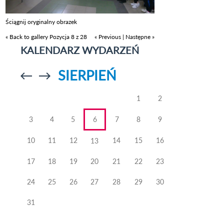
Ściągnij oryginalny obrazek
« Back to gallery
Pozycja 8 z 28
« Previous
|
Następne »
KALENDARZ WYDARZEŃ
SIERPIEŃ
Przejdź do
Przejdź do
poprzedniego
poprzedniego
miesiąca
miesiąca
1
2
3
4
5
6
7
8
9
10
11
12
14
15
16
13
17
18
19
20
21
22
23
24
25
26
27
28
29
30
31