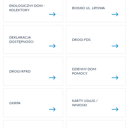
EKOLOGICZNY DOM -
BOISKO UL. LIPOWA
KOLEKTORY
DEKLARACJA
DROGI FDS
DOSTĘPNOŚCI
DZIENNY DOM
DROGI RFRD
POMOCY
KARTY USŁUG /
GKRPA
WNIOSKI