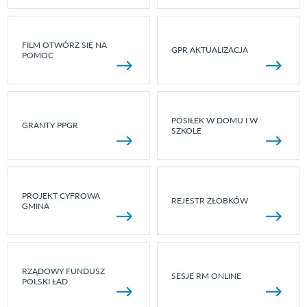
FILM OTWÓRZ SIĘ NA
GPR AKTUALIZACJA
POMOC
POSIŁEK W DOMU I W
GRANTY PPGR
SZKOLE
PROJEKT CYFROWA
REJESTR ŻŁOBKÓW
GMINA
RZĄDOWY FUNDUSZ
SESJE RM ONLINE
POLSKI ŁAD