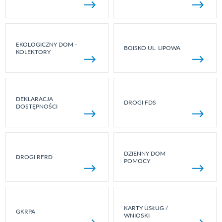
EKOLOGICZNY DOM -
BOISKO UL. LIPOWA
KOLEKTORY
DEKLARACJA
DROGI FDS
DOSTĘPNOŚCI
DZIENNY DOM
DROGI RFRD
POMOCY
KARTY USŁUG /
GKRPA
WNIOSKI