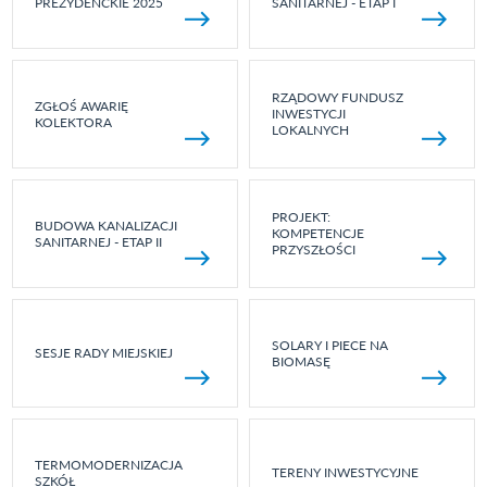
PREZYDENCKIE 2025
SANITARNEJ - ETAP I
RZĄDOWY FUNDUSZ
ZGŁOŚ AWARIĘ
INWESTYCJI
KOLEKTORA
LOKALNYCH
PROJEKT:
BUDOWA KANALIZACJI
KOMPETENCJE
SANITARNEJ - ETAP II
PRZYSZŁOŚCI
SOLARY I PIECE NA
SESJE RADY MIEJSKIEJ
BIOMASĘ
TERMOMODERNIZACJA
TERENY INWESTYCYJNE
SZKÓŁ