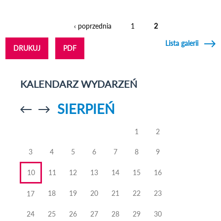
‹ poprzednia
1
2
Strony
Lista galerii
DRUKUJ
PDF
KALENDARZ WYDARZEŃ
SIERPIEŃ
Przejdź do
Przejdź do
poprzedniego
poprzedniego
miesiąca
miesiąca
1
2
3
4
5
6
7
8
9
10
11
12
13
14
15
16
18
19
20
21
22
23
17
24
25
26
27
28
29
30