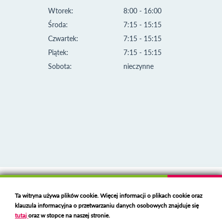
Wtorek:
8:00 - 16:00
Środa:
7:15 - 15:15
Czwartek:
7:15 - 15:15
Piątek:
7:15 - 15:15
Sobota:
nieczynne
Klauzula informacyjna i polityka plików cookies
Ta witryna używa plików cookie. Więcej informacji o plikach cookie oraz
Deklaracja dostępności
klauzula informacyjna o przetwarzaniu danych osobowych znajduje się
Polski serwer RBL
https://polspam.pl/
tutaj
oraz w stopce na naszej stronie.