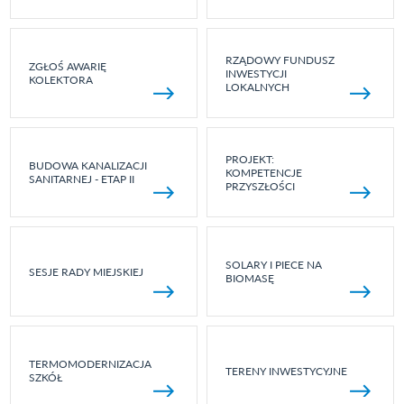
RZĄDOWY FUNDUSZ
ZGŁOŚ AWARIĘ
INWESTYCJI
KOLEKTORA
LOKALNYCH
PROJEKT:
BUDOWA KANALIZACJI
KOMPETENCJE
SANITARNEJ - ETAP II
PRZYSZŁOŚCI
SOLARY I PIECE NA
SESJE RADY MIEJSKIEJ
BIOMASĘ
TERMOMODERNIZACJA
TERENY INWESTYCYJNE
SZKÓŁ