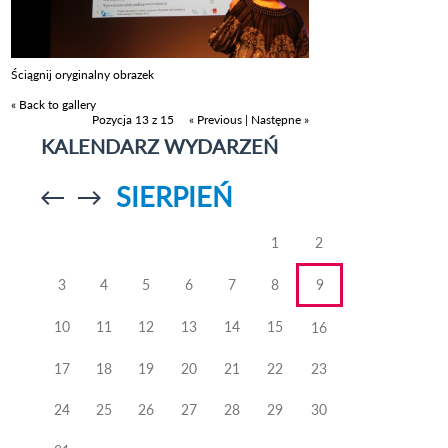
Ściągnij oryginalny obrazek
« Back to gallery
Pozycja 13 z 15
« Previous
|
Następne »
KALENDARZ WYDARZEŃ
SIERPIEŃ
Przejdź do
Przejdź do
poprzedniego
poprzedniego
miesiąca
miesiąca
1
2
3
4
5
6
7
8
9
10
11
12
13
14
15
16
17
18
19
20
21
22
23
24
25
26
27
28
29
30