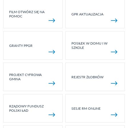
FILM OTWÓRZ SIĘ NA
GPR AKTUALIZACJA
POMOC
POSIŁEK W DOMU I W
GRANTY PPGR
SZKOLE
PROJEKT CYFROWA
REJESTR ŻŁOBKÓW
GMINA
RZĄDOWY FUNDUSZ
SESJE RM ONLINE
POLSKI ŁAD