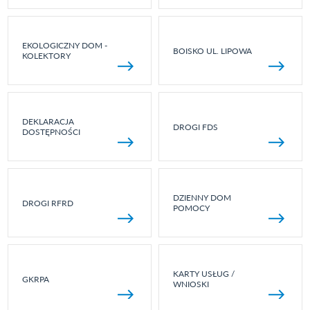
EKOLOGICZNY DOM -
BOISKO UL. LIPOWA
KOLEKTORY
DEKLARACJA
DROGI FDS
DOSTĘPNOŚCI
DZIENNY DOM
DROGI RFRD
POMOCY
KARTY USŁUG /
GKRPA
WNIOSKI