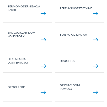
TERMOMODERNIZACJA
TERENY INWESTYCYJNE
SZKÓŁ
EKOLOGICZNY DOM -
BOISKO UL. LIPOWA
KOLEKTORY
DEKLARACJA
DROGI FDS
DOSTĘPNOŚCI
DZIENNY DOM
DROGI RFRD
POMOCY