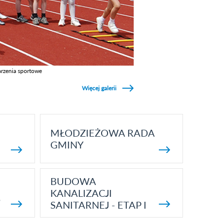
rzenia sportowe
z galerie w kategori Wydarzenia sportowe
Więcej galerii
MŁODZIEŻOWA RADA
GMINY
BUDOWA
KANALIZACJI
5
SANITARNEJ - ETAP I