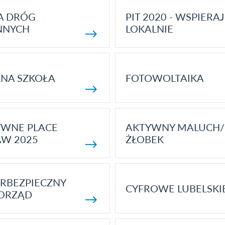
A DRÓG
PIT 2020 - WSPIERAJ
NNYCH
LOKALNIE
NA SZKOŁA
FOTOWOLTAIKA
YWNE PLACE
AKTYWNY MALUCH/
AW 2025
ŻŁOBEK
RBEZPIECZNY
CYFROWE LUBELSKI
ORZĄD