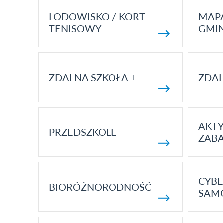
LODOWISKO / KORT
MAP
TENISOWY
GMI
ZDALNA SZKOŁA +
ZDAL
AKT
PRZEDSZKOLE
ZAB
CYBE
BIORÓŻNORODNOŚĆ
SAM