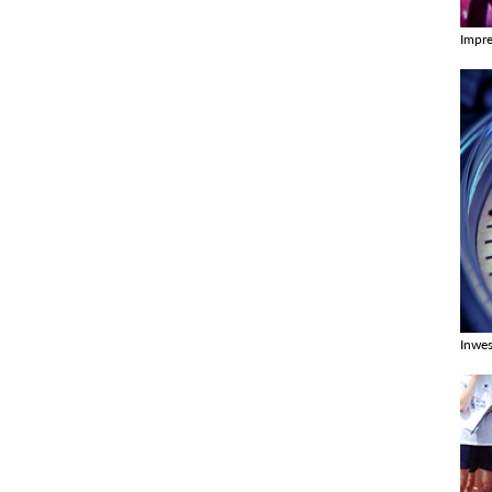
Impr
Zobac
Inwes
Zobac