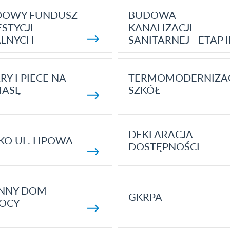
DOWY FUNDUSZ
BUDOWA
STYCJI
KANALIZACJI
ALNYCH
SANITARNEJ - ETAP I
RY I PIECE NA
TERMOMODERNIZA
MASĘ
SZKÓŁ
DEKLARACJA
KO UL. LIPOWA
DOSTĘPNOŚCI
ENNY DOM
GKRPA
OCY