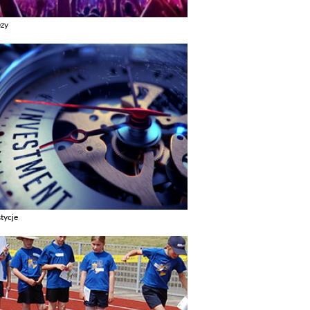
ezy
z galerie w kategori Imprezy
tycje
z galerie w kategori Inwestycje