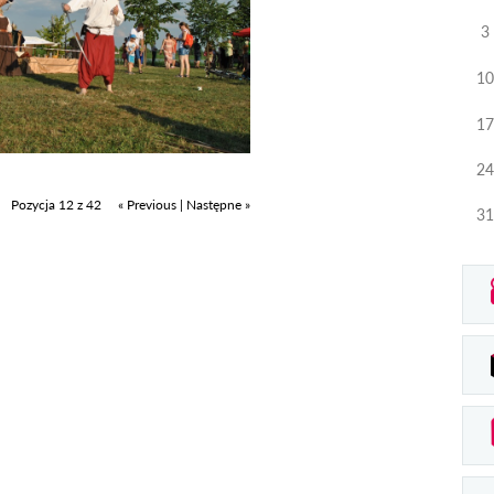
3
10
17
24
Pozycja 12 z 42
« Previous
|
Następne »
31