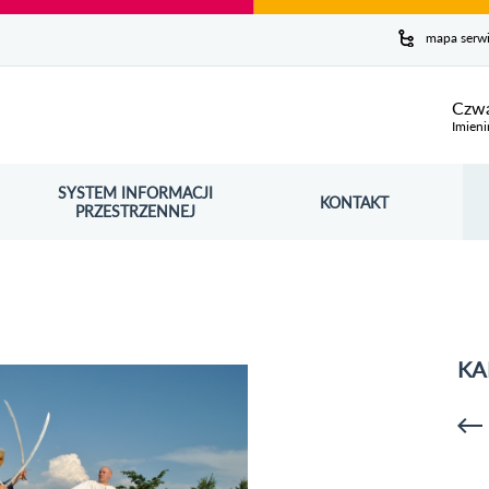
y serwis
mapa serw
ej
Czwa
Imieni
SYSTEM INFORMACJI
Szuk
KONTAKT
OŚNIK OTWORZY SIĘ W NOWYM OKNIE
PRZESTRZENNEJ
Wy
KA
p