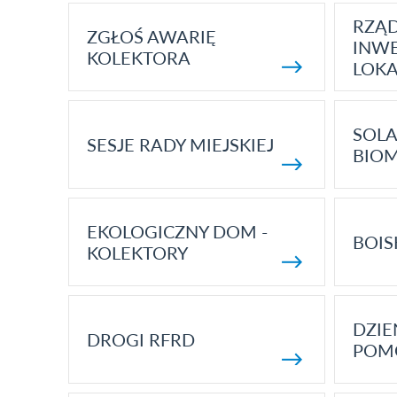
RZĄ
ZGŁOŚ AWARIĘ
INWE
KOLEKTORA
LOK
SOLA
SESJE RADY MIEJSKIEJ
BIO
EKOLOGICZNY DOM -
BOIS
KOLEKTORY
DZI
DROGI RFRD
POM