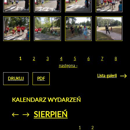
1
2
3
4
5
6
7
8
Strony
następna ›
Lista galerii
DRUKUJ
PDF
KALENDARZ WYDARZEŃ
SIERPIEŃ
Przejdź do
Przejdź do
poprzedniego
poprzedniego
miesiąca
miesiąca
1
2