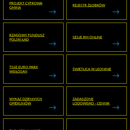
PROJEKT CYFROWA
REJESTR ŻŁOBKÓW
GMINA
RZĄDOWY FUNDUSZ
SESJE RM ONLINE
POLSKI ŁAD
TSSE EURO-PARK
ŚWIETLICA W LEONINIE
WISŁOSAN
WYKAZ DZIENNYCH
ZADASZONE
OPIEKUNÓW
LODOWISKO - CENNIK