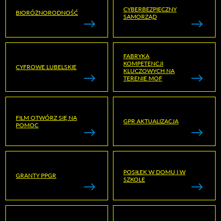
CYBERBEZPIECZNY
BIORÓŻNORODNOŚĆ
SAMORZĄD
FABRYKA
KOMPETENCJI
CYFROWE LUBELSKIE
KLUCZOWYCH NA
TERENIE MOF
FILM OTWÓRZ SIĘ NA
GPR AKTUALIZACJA
POMOC
POSIŁEK W DOMU I W
GRANTY PPGR
SZKOLE