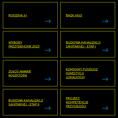
RODZINA 3+
BAZA NGO
WYBORY
BUDOWA KANALIZACJI
PREZYDENCKIE 2025
SANITARNEJ - ETAP I
RZĄDOWY FUNDUSZ
ZGŁOŚ AWARIĘ
INWESTYCJI
KOLEKTORA
LOKALNYCH
PROJEKT:
BUDOWA KANALIZACJI
KOMPETENCJE
SANITARNEJ - ETAP II
PRZYSZŁOŚCI