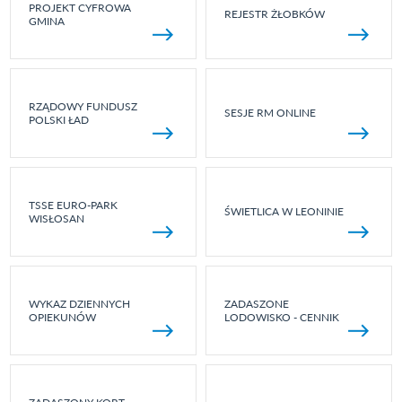
PROJEKT CYFROWA
REJESTR ŻŁOBKÓW
GMINA
RZĄDOWY FUNDUSZ
SESJE RM ONLINE
POLSKI ŁAD
TSSE EURO-PARK
ŚWIETLICA W LEONINIE
WISŁOSAN
WYKAZ DZIENNYCH
ZADASZONE
OPIEKUNÓW
LODOWISKO - CENNIK