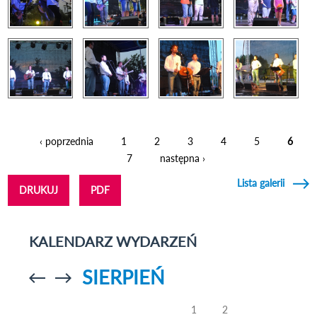
‹ poprzednia
1
2
3
4
5
6
Strony
7
następna ›
Lista galerii
DRUKUJ
PDF
KALENDARZ WYDARZEŃ
SIERPIEŃ
Przejdź do
Przejdź do
poprzedniego
poprzedniego
miesiąca
miesiąca
1
2