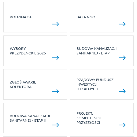
RODZINA 3+
BAZA NGO
WYBORY
BUDOWA KANALIZACJI
PREZYDENCKIE 2025
SANITARNEJ - ETAP I
RZĄDOWY FUNDUSZ
ZGŁOŚ AWARIĘ
INWESTYCJI
KOLEKTORA
LOKALNYCH
PROJEKT:
BUDOWA KANALIZACJI
KOMPETENCJE
SANITARNEJ - ETAP II
PRZYSZŁOŚCI