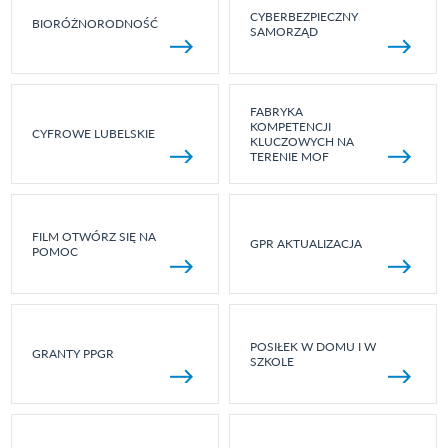
CYBERBEZPIECZNY
BIORÓŻNORODNOŚĆ
SAMORZĄD
FABRYKA
KOMPETENCJI
CYFROWE LUBELSKIE
KLUCZOWYCH NA
TERENIE MOF
FILM OTWÓRZ SIĘ NA
GPR AKTUALIZACJA
POMOC
POSIŁEK W DOMU I W
GRANTY PPGR
SZKOLE