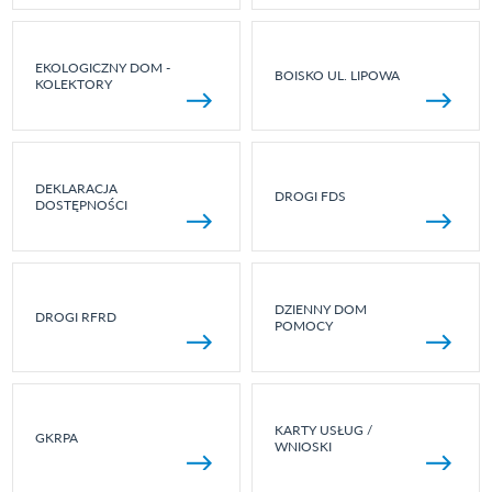
EKOLOGICZNY DOM -
BOISKO UL. LIPOWA
KOLEKTORY
DEKLARACJA
DROGI FDS
DOSTĘPNOŚCI
DZIENNY DOM
DROGI RFRD
POMOCY
KARTY USŁUG /
GKRPA
WNIOSKI