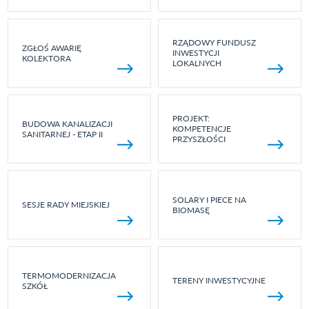
RZĄDOWY FUNDUSZ
ZGŁOŚ AWARIĘ
INWESTYCJI
KOLEKTORA
LOKALNYCH
PROJEKT:
BUDOWA KANALIZACJI
KOMPETENCJE
SANITARNEJ - ETAP II
PRZYSZŁOŚCI
SOLARY I PIECE NA
SESJE RADY MIEJSKIEJ
BIOMASĘ
TERMOMODERNIZACJA
TERENY INWESTYCYJNE
SZKÓŁ