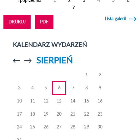
‹ poprzednia
1
2
3
4
5
6
Strony
7
Lista galerii
DRUKUJ
PDF
KALENDARZ WYDARZEŃ
SIERPIEŃ
Przejdź do
Przejdź do
poprzedniego
poprzedniego
miesiąca
miesiąca
1
2
3
4
5
6
7
8
9
10
11
12
14
15
16
13
17
18
19
20
21
22
23
24
25
26
27
28
29
30
31