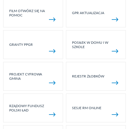
FILM OTWÓRZ SIĘ NA
GPR AKTUALIZACJA
POMOC
POSIŁEK W DOMU I W
GRANTY PPGR
SZKOLE
PROJEKT CYFROWA
REJESTR ŻŁOBKÓW
GMINA
RZĄDOWY FUNDUSZ
SESJE RM ONLINE
POLSKI ŁAD