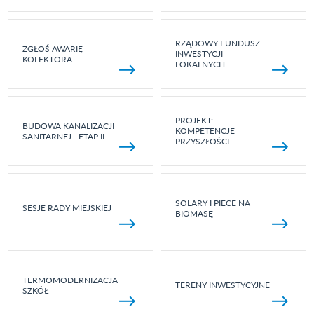
RZĄDOWY FUNDUSZ
ZGŁOŚ AWARIĘ
INWESTYCJI
KOLEKTORA
LOKALNYCH
PROJEKT:
BUDOWA KANALIZACJI
KOMPETENCJE
SANITARNEJ - ETAP II
PRZYSZŁOŚCI
SOLARY I PIECE NA
SESJE RADY MIEJSKIEJ
BIOMASĘ
TERMOMODERNIZACJA
TERENY INWESTYCYJNE
SZKÓŁ