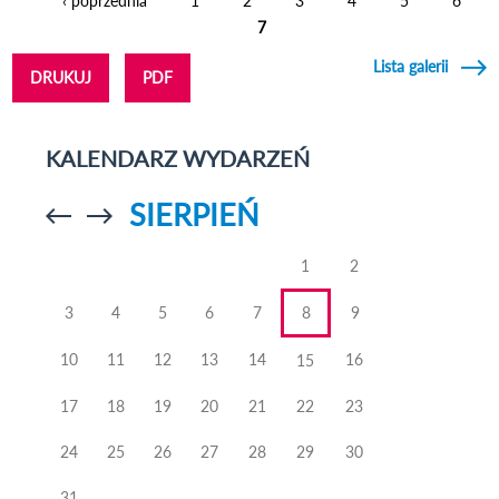
‹ poprzednia
1
2
3
4
5
6
Strony
7
Lista galerii
DRUKUJ
PDF
KALENDARZ WYDARZEŃ
SIERPIEŃ
Przejdź do
Przejdź do
poprzedniego
poprzedniego
miesiąca
miesiąca
1
2
3
4
5
6
7
8
9
10
11
12
13
14
16
15
17
18
19
20
21
22
23
24
25
26
27
28
29
30
31