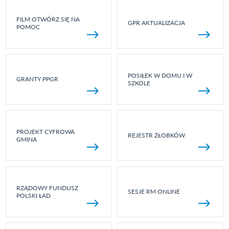
FILM OTWÓRZ SIĘ NA
GPR AKTUALIZACJA
POMOC
POSIŁEK W DOMU I W
GRANTY PPGR
SZKOLE
PROJEKT CYFROWA
REJESTR ŻŁOBKÓW
GMINA
RZĄDOWY FUNDUSZ
SESJE RM ONLINE
POLSKI ŁAD