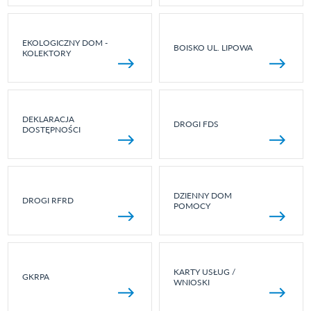
EKOLOGICZNY DOM -
BOISKO UL. LIPOWA
KOLEKTORY
DEKLARACJA
DROGI FDS
DOSTĘPNOŚCI
DZIENNY DOM
DROGI RFRD
POMOCY
KARTY USŁUG /
GKRPA
WNIOSKI