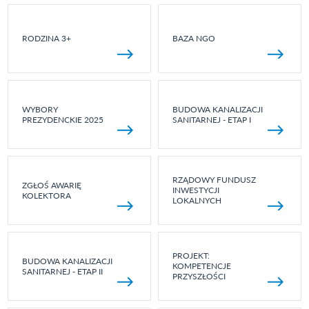
RODZINA 3+
BAZA NGO
WYBORY
BUDOWA KANALIZACJI
PREZYDENCKIE 2025
SANITARNEJ - ETAP I
RZĄDOWY FUNDUSZ
ZGŁOŚ AWARIĘ
INWESTYCJI
KOLEKTORA
LOKALNYCH
PROJEKT:
BUDOWA KANALIZACJI
KOMPETENCJE
SANITARNEJ - ETAP II
PRZYSZŁOŚCI