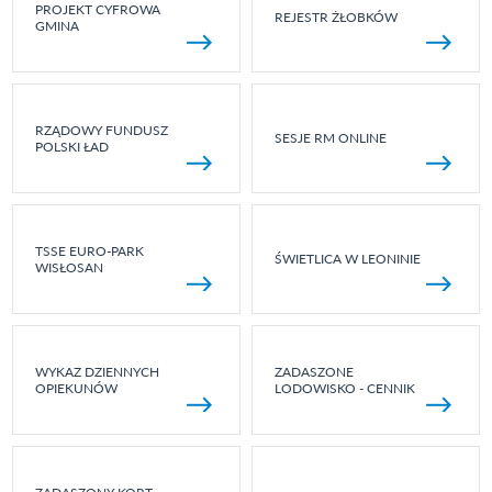
PROJEKT CYFROWA
REJESTR ŻŁOBKÓW
GMINA
RZĄDOWY FUNDUSZ
SESJE RM ONLINE
POLSKI ŁAD
TSSE EURO-PARK
ŚWIETLICA W LEONINIE
WISŁOSAN
WYKAZ DZIENNYCH
ZADASZONE
OPIEKUNÓW
LODOWISKO - CENNIK