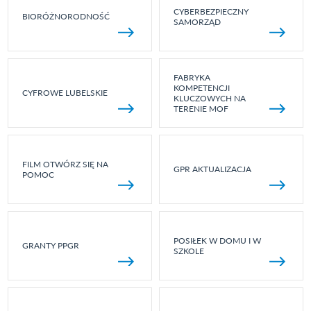
CYBERBEZPIECZNY
BIORÓŻNORODNOŚĆ
SAMORZĄD
FABRYKA
KOMPETENCJI
CYFROWE LUBELSKIE
KLUCZOWYCH NA
TERENIE MOF
FILM OTWÓRZ SIĘ NA
GPR AKTUALIZACJA
POMOC
POSIŁEK W DOMU I W
GRANTY PPGR
SZKOLE