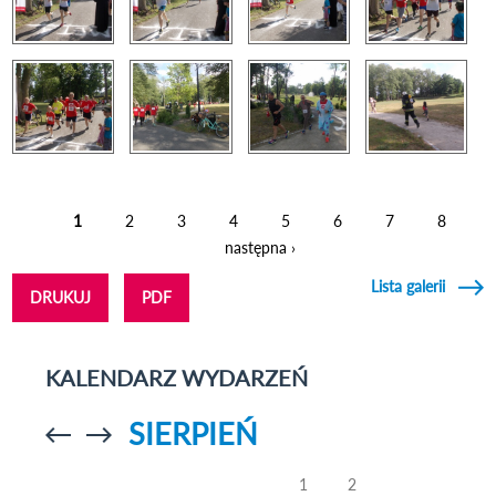
1
2
3
4
5
6
7
8
Strony
następna ›
Lista galerii
DRUKUJ
PDF
KALENDARZ WYDARZEŃ
SIERPIEŃ
Przejdź do
Przejdź do
poprzedniego
poprzedniego
miesiąca
miesiąca
1
2