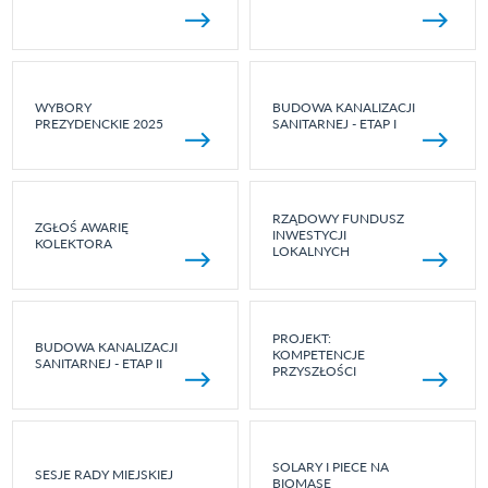
WYBORY
BUDOWA KANALIZACJI
PREZYDENCKIE 2025
SANITARNEJ - ETAP I
RZĄDOWY FUNDUSZ
ZGŁOŚ AWARIĘ
INWESTYCJI
KOLEKTORA
LOKALNYCH
PROJEKT:
BUDOWA KANALIZACJI
KOMPETENCJE
SANITARNEJ - ETAP II
PRZYSZŁOŚCI
SOLARY I PIECE NA
SESJE RADY MIEJSKIEJ
BIOMASĘ