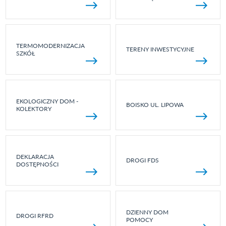
TERMOMODERNIZACJA
TERENY INWESTYCYJNE
SZKÓŁ
EKOLOGICZNY DOM -
BOISKO UL. LIPOWA
KOLEKTORY
DEKLARACJA
DROGI FDS
DOSTĘPNOŚCI
DZIENNY DOM
DROGI RFRD
POMOCY