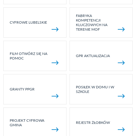
FABRYKA
KOMPETENCJI
CYFROWE LUBELSKIE
KLUCZOWYCH NA
TERENIE MOF
FILM OTWÓRZ SIĘ NA
GPR AKTUALIZACJA
POMOC
POSIŁEK W DOMU I W
GRANTY PPGR
SZKOLE
PROJEKT CYFROWA
REJESTR ŻŁOBKÓW
GMINA