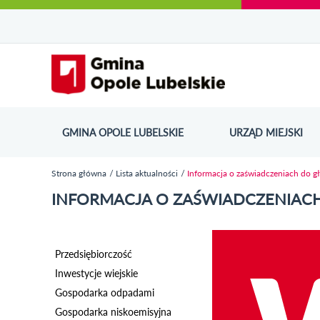
Urząd Miejski w Opolu Lubelskim - oficjaln
Przejdź
Przejdź
Przejdź do
Przejdź do
Przejdź do
Przejdź
Przejdź do
Przejdź
Przejdź
do
do
wyszukiwarki
ścieżki
kategorii
do
kalendarza
do
do
Przejdź do strony startow
mapy
menu
nawigacyjnej
aktualności
treści
wydarzeń
galerii
stopki
strony
zdjęć
GMINA OPOLE LUBELSKIE
URZĄD MIEJSKI
ODN
Strona główna
Lista aktualności
Informacja o zaświadczeniach do g
Jesteś tutaj
INFORMACJA O ZAŚWIADCZENIAC
Przedsiębiorczość
Inwestycje wiejskie
Gospodarka odpadami
Gospodarka niskoemisyjna