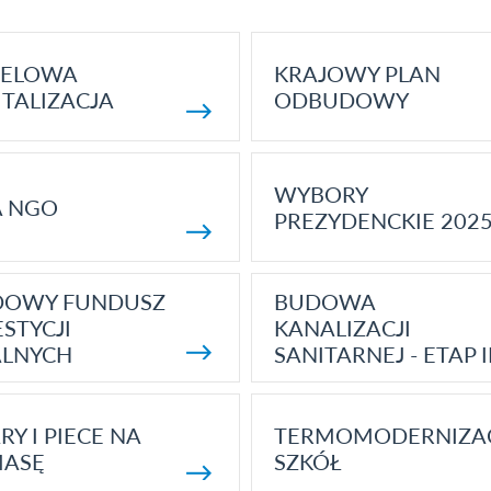
ELOWA
KRAJOWY PLAN
TALIZACJA
ODBUDOWY
WYBORY
A NGO
PREZYDENCKIE 202
DOWY FUNDUSZ
BUDOWA
STYCJI
KANALIZACJI
ALNYCH
SANITARNEJ - ETAP I
RY I PIECE NA
TERMOMODERNIZA
MASĘ
SZKÓŁ