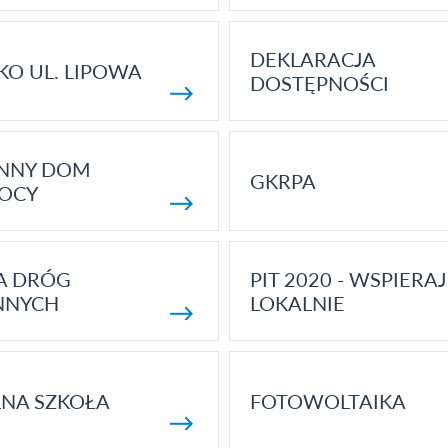
DEKLARACJA
KO UL. LIPOWA
DOSTĘPNOŚCI
ENNY DOM
GKRPA
OCY
A DRÓG
PIT 2020 - WSPIERAJ
NNYCH
LOKALNIE
NA SZKOŁA
FOTOWOLTAIKA