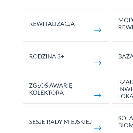
MOD
REWITALIZACJA
REWI
RODZINA 3+
BAZ
RZĄ
ZGŁOŚ AWARIĘ
INWE
KOLEKTORA
LOK
SOLA
SESJE RADY MIEJSKIEJ
BIO