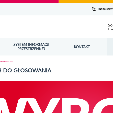
y serwis
mapa serw
ej
So
Imi
SYSTEM INFORMACJI
Szuk
KONTAKT
OŚNIK OTWORZY SIĘ W NOWYM OKNIE
PRZESTRZENNEJ
Wy
łosowania
H DO GŁOSOWANIA