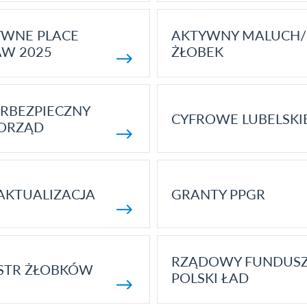
YWNE PLACE
AKTYWNY MALUCH/
AW 2025
ŻŁOBEK
RBEZPIECZNY
CYFROWE LUBELSKI
ORZĄD
AKTUALIZACJA
GRANTY PPGR
RZĄDOWY FUNDUS
STR ŻŁOBKÓW
POLSKI ŁAD