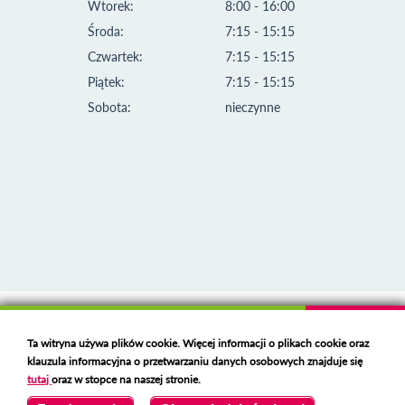
Wtorek:
8:00 - 16:00
Środa:
7:15 - 15:15
Czwartek:
7:15 - 15:15
Piątek:
7:15 - 15:15
Sobota:
nieczynne
Klauzula informacyjna i polityka plików cookies
Ta witryna używa plików cookie. Więcej informacji o plikach cookie oraz
Deklaracja dostępności
klauzula informacyjna o przetwarzaniu danych osobowych znajduje się
Polski serwer RBL
https://polspam.pl/
tutaj
oraz w stopce na naszej stronie.
Copyright 2023 Urząd Miejski w Opolu Lubelskim