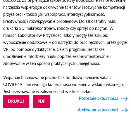
600,00 zł. Za te pieniądze szkoły zostały doposażone w nowoczesne
narzędzia wspierające odkrywanie talentów i rozwijanie kompetencji
przyszłości - takich jak współpraca, interdyscyplinarność,
kreatywność i rozwiązywanie problemów. Do szkół trafiły m.in.
drukarki 3D, mikrokontrolery, roboty czy sprzęt do nagrań. W
ramach Laboratoriów Przyszłości szkoły mogły też zakupić
wyposażenie dodatkowe – od narzędzi do prac ręcznych, przez gogle
VR, po pomoce dydaktyczne. Celem programu jest także
umożliwienie młodzieży nauki poprzez eksperymentowanie i
zdobywanie w ten sposób praktycznych umiejętności.
Wsparcie finansowane pochodzi z funduszu przeciwdziałania
COVID-19 i nie wymaga konieczności wniesienia wkładu własnego.
Jest przyznawane w zależności od wielkości szkół.
Pozostałe aktualności
DRUKUJ
PDF
Archiwum aktualności