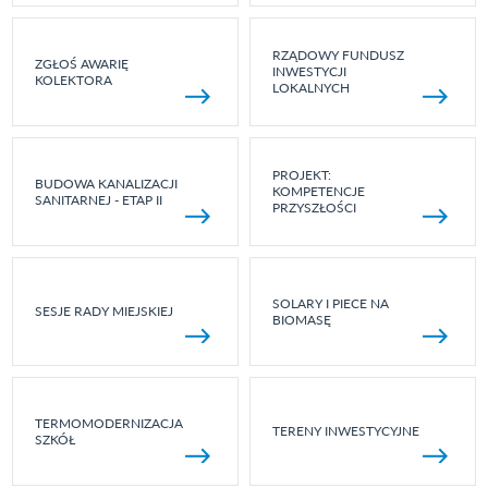
RZĄDOWY FUNDUSZ
ZGŁOŚ AWARIĘ
INWESTYCJI
KOLEKTORA
LOKALNYCH
PROJEKT:
BUDOWA KANALIZACJI
KOMPETENCJE
SANITARNEJ - ETAP II
PRZYSZŁOŚCI
SOLARY I PIECE NA
SESJE RADY MIEJSKIEJ
BIOMASĘ
TERMOMODERNIZACJA
TERENY INWESTYCYJNE
SZKÓŁ