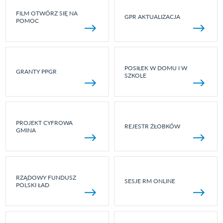
FILM OTWÓRZ SIĘ NA
GPR AKTUALIZACJA
POMOC
POSIŁEK W DOMU I W
GRANTY PPGR
SZKOLE
PROJEKT CYFROWA
REJESTR ŻŁOBKÓW
GMINA
RZĄDOWY FUNDUSZ
SESJE RM ONLINE
POLSKI ŁAD