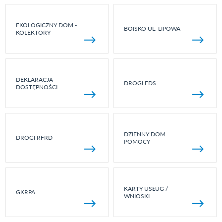
EKOLOGICZNY DOM -
BOISKO UL. LIPOWA
KOLEKTORY
DEKLARACJA
DROGI FDS
DOSTĘPNOŚCI
DZIENNY DOM
DROGI RFRD
POMOCY
KARTY USŁUG /
GKRPA
WNIOSKI