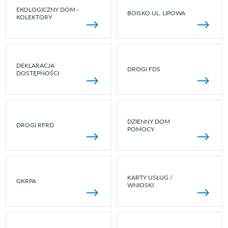
EKOLOGICZNY DOM -
BOISKO UL. LIPOWA
KOLEKTORY
DEKLARACJA
DROGI FDS
DOSTĘPNOŚCI
DZIENNY DOM
DROGI RFRD
POMOCY
KARTY USŁUG /
GKRPA
WNIOSKI