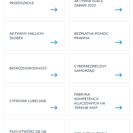
AKTYWNE PLACE
PRZEDSZKOLE
ZABAW 2025
AKTYWNY MALUCH/
BEZPŁATNA POMOC
ŻŁOBEK
PRAWNA
CYBERBEZPIECZNY
BIORÓŻNORODNOŚĆ
SAMORZĄD
FABRYKA
KOMPETENCJI
CYFROWE LUBELSKIE
KLUCZOWYCH NA
TERENIE MOF
FILM OTWÓRZ SIĘ NA