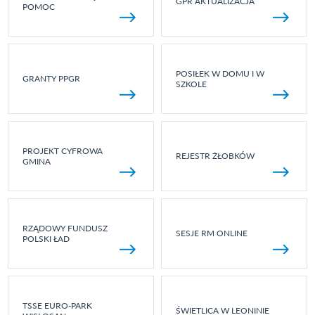
GPR AKTUALIZACJA
POMOC
POSIŁEK W DOMU I W
GRANTY PPGR
SZKOLE
PROJEKT CYFROWA
REJESTR ŻŁOBKÓW
GMINA
RZĄDOWY FUNDUSZ
SESJE RM ONLINE
POLSKI ŁAD
TSSE EURO-PARK
ŚWIETLICA W LEONINIE