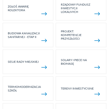
RZĄDOWY FUNDUSZ
ZGŁOŚ AWARIĘ
INWESTYCJI
KOLEKTORA
LOKALNYCH
PROJEKT:
BUDOWA KANALIZACJI
KOMPETENCJE
SANITARNEJ - ETAP II
PRZYSZŁOŚCI
SOLARY I PIECE NA
SESJE RADY MIEJSKIEJ
BIOMASĘ
TERMOMODERNIZACJA
TERENY INWESTYCYJNE
SZKÓŁ