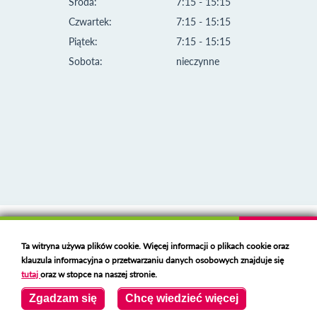
Środa:
7:15 - 15:15
Czwartek:
7:15 - 15:15
Piątek:
7:15 - 15:15
Sobota:
nieczynne
Klauzula informacyjna i polityka plików cookies
Ta witryna używa plików cookie. Więcej informacji o plikach cookie oraz
Deklaracja dostępności
klauzula informacyjna o przetwarzaniu danych osobowych znajduje się
Polski serwer RBL
https://polspam.pl/
tutaj
oraz w stopce na naszej stronie.
Copyright 2023 Urząd Miejski w Opolu Lubelskim
Zgadzam się
Chcę wiedzieć więcej
Created by
VOBACOM
Odnośnik otworzy się w nowym oknie