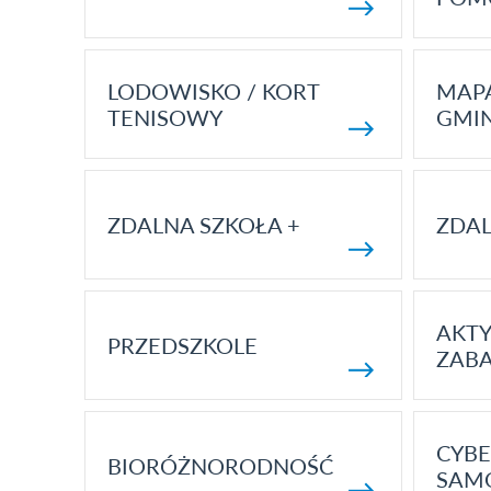
LODOWISKO / KORT
MAP
TENISOWY
GMI
ZDALNA SZKOŁA +
ZDAL
AKT
PRZEDSZKOLE
ZAB
CYBE
BIORÓŻNORODNOŚĆ
SAM