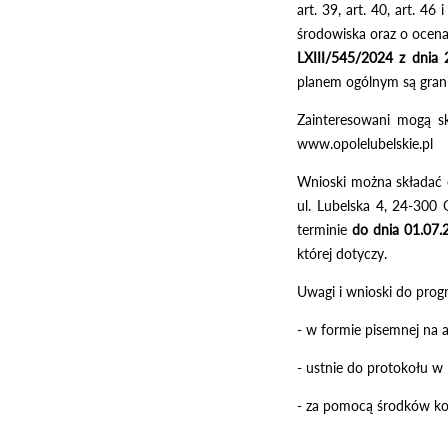
art. 39, art. 40, art. 4
środowiska oraz o ocen
LXIII/545/2024 z dnia 
planem ogólnym są grani
Zainteresowani mogą s
www.opolelubelskie.pl
Wnioski można składać o
ul. Lubelska 4, 24-300 
terminie
do dnia 01.07.2
której dotyczy.
Uwagi i wnioski do pro
- w formie pisemnej na a
- ustnie do protokołu w
- za pomocą środków kom