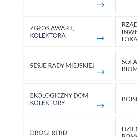
RZĄ
ZGŁOŚ AWARIĘ
INWE
KOLEKTORA
LOK
SOLA
SESJE RADY MIEJSKIEJ
BIO
EKOLOGICZNY DOM -
BOIS
KOLEKTORY
DZI
DROGI RFRD
POM