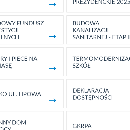
PREZYDENCKIE 202
DOWY FUNDUSZ
BUDOWA
STYCJI
KANALIZACJI
ALNYCH
SANITARNEJ - ETAP I
RY I PIECE NA
TERMOMODERNIZA
MASĘ
SZKÓŁ
DEKLARACJA
KO UL. LIPOWA
DOSTĘPNOŚCI
ENNY DOM
GKRPA
OCY