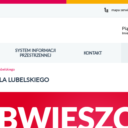
y serwis
mapa serw
ej
Pi
Imie
SYSTEM INFORMACJI
Szuk
KONTAKT
OŚNIK OTWORZY SIĘ W NOWYM OKNIE
PRZESTRZENNEJ
Wy
ubelskiego
LA LUBELSKIEGO