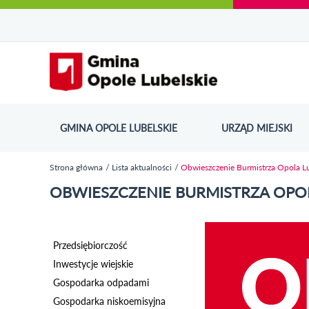
Urząd Miejski w Opolu Lubelskim - oficjaln
Przejdź
Przejdź
Przejdź do
Przejdź do
Przejdź do
Przejdź
Przejdź do
Przejdź
Przejdź
do
do
wyszukiwarki
ścieżki
kategorii
do
kalendarza
do
do
Przejdź do strony startow
mapy
menu
nawigacyjnej
aktualności
treści
wydarzeń
galerii
stopki
strony
zdjęć
GMINA OPOLE LUBELSKIE
URZĄD MIEJSKI
ODN
Strona główna
Lista aktualności
Obwieszczenie Burmistrza Opola L
Jesteś tutaj
OBWIESZCZENIE BURMISTRZA OPO
Przedsiębiorczość
Inwestycje wiejskie
Gospodarka odpadami
Gospodarka niskoemisyjna