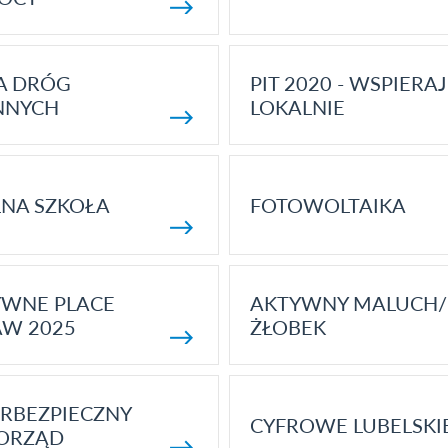
A DRÓG
PIT 2020 - WSPIERAJ
NNYCH
LOKALNIE
NA SZKOŁA
FOTOWOLTAIKA
YWNE PLACE
AKTYWNY MALUCH/
AW 2025
ŻŁOBEK
RBEZPIECZNY
CYFROWE LUBELSKI
ORZĄD