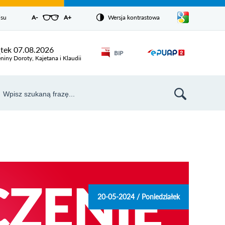
Pokaż/ukryj
isu
A-
pomniejsz czcionkę
A+
powiększ czcionkę
Wersja kontrastowa
Zresetuj czcionkę
listę
języków
Odnośnik
ątek 07.08.2026
BIP
Odnośnik
otworzy się w
niny Doroty, Kajetana i Klaudii
nowym oknie
otworzy
się w
aj
nowym
szukiwarka
oknie
20-05-2024 / Poniedziałek