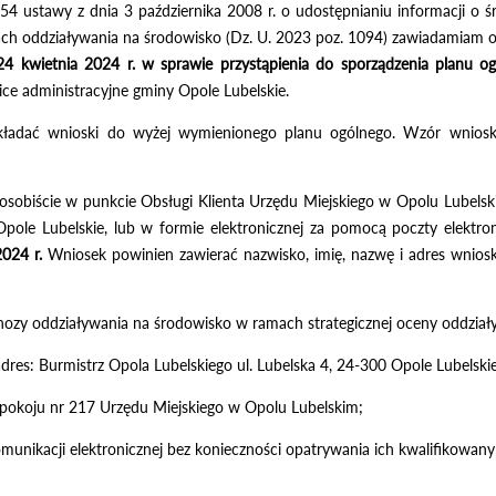
6 i 54 ustawy z dnia 3 października 2008 r. o udostępnianiu informacji o
ach oddziaływania na środowisko (Dz. U. 2023 poz. 1094) zawiadamiam 
24 kwietnia 2024 r. w sprawie przystąpienia do sporządzenia
planu o
ce administracyjne gminy Opole Lubelskie.
kładać wnioski do wyżej wymienionego planu ogólnego. Wzór wniosku
sobiście w punkcie Obsługi Klienta Urzędu Miejskiego w Opolu Lubelski
Opole Lubelskie, lub w formie elektronicznej za pomocą poczty elektron
024 r.
Wniosek powinien zawierać nazwisko, imię, nazwę i adres wnios
gnozy oddziaływania na środowisko w ramach strategicznej oceny oddzi
dres: Burmistrz Opola Lubelskiego ul. Lubelska 4, 24-300 Opole Lubelskie
 pokoju nr 217 Urzędu Miejskiego w Opolu Lubelskim;
unikacji elektronicznej bez konieczności opatrywania ich kwalifikowan