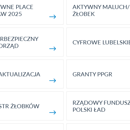
YWNE PLACE
AKTYWNY MALUCH/
AW 2025
ŻŁOBEK
RBEZPIECZNY
CYFROWE LUBELSKI
ORZĄD
AKTUALIZACJA
GRANTY PPGR
RZĄDOWY FUNDUS
STR ŻŁOBKÓW
POLSKI ŁAD