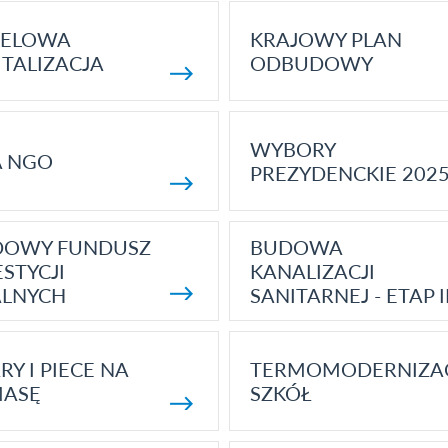
ELOWA
KRAJOWY PLAN
TALIZACJA
ODBUDOWY
WYBORY
A NGO
PREZYDENCKIE 202
DOWY FUNDUSZ
BUDOWA
STYCJI
KANALIZACJI
ALNYCH
SANITARNEJ - ETAP I
RY I PIECE NA
TERMOMODERNIZA
MASĘ
SZKÓŁ