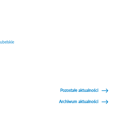
ubelskie
Odnośnik otworzy się w nowym oknie
śnik otworzy się w nowym oknie
Pozostałe aktualności
Archiwum aktualności