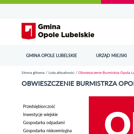
Urząd Miejski w Opolu Lubelskim - oficjaln
Przejdź
Przejdź
Przejdź do
Przejdź do
Przejdź do
Przejdź
Przejdź do
Przejdź
Przejdź
do
do
wyszukiwarki
ścieżki
kategorii
do
kalendarza
do
do
Przejdź do strony startow
mapy
menu
nawigacyjnej
aktualności
treści
wydarzeń
galerii
stopki
strony
zdjęć
GMINA OPOLE LUBELSKIE
URZĄD MIEJSKI
ODN
Strona główna
Lista aktualności
Obwieszczenie Burmistrza Opola L
Jesteś tutaj
OBWIESZCZENIE BURMISTRZA OPO
Przedsiębiorczość
Inwestycje wiejskie
Gospodarka odpadami
Gospodarka niskoemisyjna