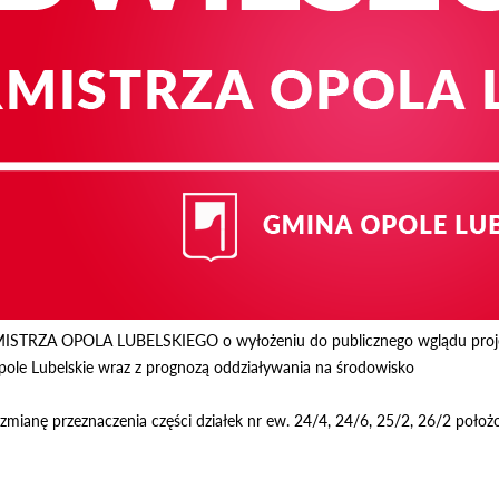
RZA OPOLA LUBELSKIEGO o wyłożeniu do publicznego wglądu projek
ole Lubelskie wraz z prognozą oddziaływania na środowisko
zmianę przeznaczenia części działek nr ew. 24/4, 24/6, 25/2, 26/2 położo
otworzy się w nowym oknie