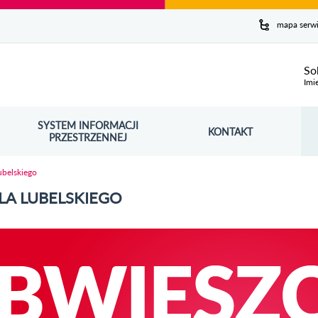
y serwis
mapa serw
ej
So
Imi
SYSTEM INFORMACJI
Szuk
KONTAKT
OŚNIK OTWORZY SIĘ W NOWYM OKNIE
PRZESTRZENNEJ
Wy
ubelskiego
LA LUBELSKIEGO