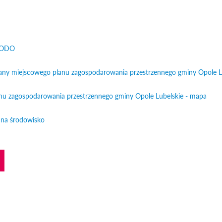
otworzy się w nowym oknie
 RODO
Odnośnik otworzy się w nowym oknie
iany miejscowego planu zagospodarowania przestrzennego gminy Opole L
nu zagospodarowania przestrzennego gminy Opole Lubelskie - mapa
Odno
 na środowisko
Odnośnik otworzy się w nowym oknie