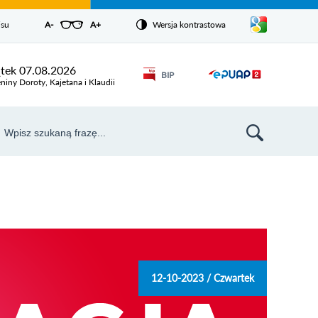
Pokaż/ukryj
isu
A-
pomniejsz czcionkę
A+
powiększ czcionkę
Wersja kontrastowa
Zresetuj czcionkę
listę
języków
Odnośnik
ątek 07.08.2026
BIP
Odnośnik
otworzy się w
niny Doroty, Kajetana i Klaudii
nowym oknie
otworzy
się w
aj
nowym
szukiwarka
oknie
12-10-2023 / Czwartek