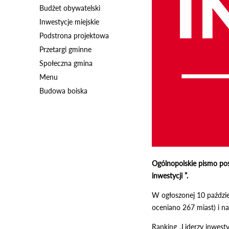
Budżet obywatelski
Inwestycje miejskie
Podstrona projektowa
Przetargi gminne
Społeczna gmina
Menu
Budowa boiska
Ogólnopolskie pismo poś
inwestycji ”.
W ogłoszonej 10 paździer
oceniano 267 miast) i n
Ranking „Liderzy inwest