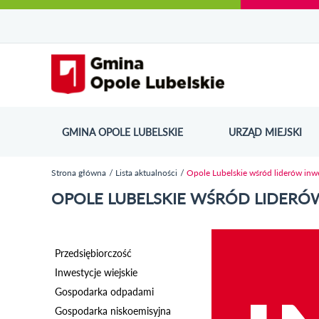
Urząd Miejski w Opolu Lubelskim - oficjaln
Przejdź
Przejdź
Przejdź do
Przejdź do
Przejdź do
Przejdź
Przejdź do
Przejdź
Przejdź
do
do
wyszukiwarki
ścieżki
kategorii
do
kalendarza
do
do
Przejdź do strony startow
mapy
menu
nawigacyjnej
aktualności
treści
wydarzeń
galerii
stopki
strony
zdjęć
GMINA OPOLE LUBELSKIE
URZĄD MIEJSKI
ODN
Strona główna
Lista aktualności
Opole Lubelskie wśród liderów inwe
Jesteś tutaj
OPOLE LUBELSKIE WŚRÓD LIDERÓ
Przedsiębiorczość
Inwestycje wiejskie
Gospodarka odpadami
Gospodarka niskoemisyjna