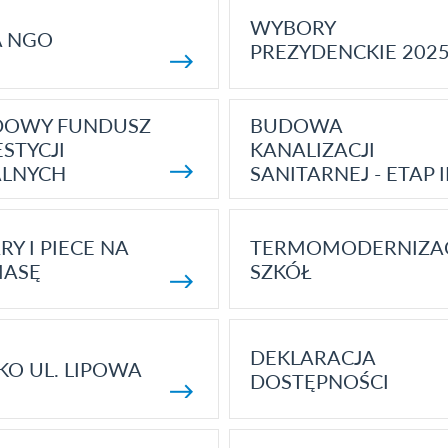
WYBORY
A NGO
PREZYDENCKIE 202
DOWY FUNDUSZ
BUDOWA
STYCJI
KANALIZACJI
ALNYCH
SANITARNEJ - ETAP I
RY I PIECE NA
TERMOMODERNIZA
MASĘ
SZKÓŁ
DEKLARACJA
KO UL. LIPOWA
DOSTĘPNOŚCI