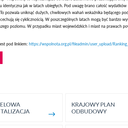
u identyczna jak w latach ubiegłych. Pod uwagę brano całość wydatków
To pozwala uniknąć dużych, chwilowych wahań wskaźnika będącego pods
cechują się cyklicznością. W poszczególnych latach mogą być bardzo wysok
szego poziomu. W przypadku miast wojewódzkich i miast na prawach pow
jest pod linkiem:
https://wspolnota.org.pl/fileadmin/user_upload/Ranki
ELOWA
KRAJOWY PLAN
TALIZACJA
ODBUDOWY