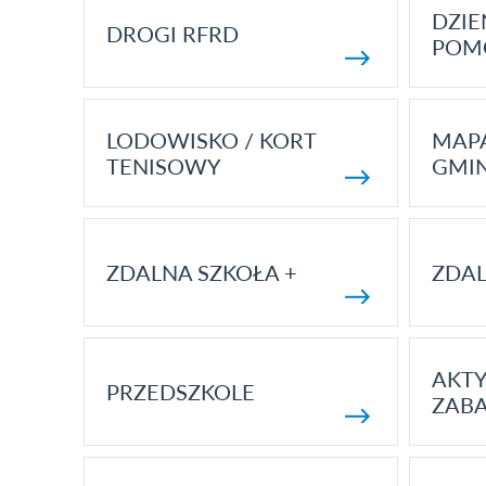
DZI
DROGI RFRD
POM
LODOWISKO / KORT
MAP
TENISOWY
GMI
ZDALNA SZKOŁA +
ZDAL
AKT
PRZEDSZKOLE
ZAB