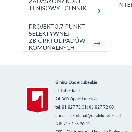
ZADASZONY KORT
INTE
TENISOWY - CENNIK
PROJEKT 3.7 PUNKT
SELEKTYWNEJ
ZBIÓRKI ODPADÓW
KOMUNALNYCH
Gmina Opole Lubelskie
ul. Lubelska 4
24-300 Opole Lubelskie
tel. 81 827 72 01; 81 827 72 00
e-mail:
sekretariat@opolelubelskie.pl
NIP 717 173 36 12
ESP - Elektroniczna Skrzynka Podawcza