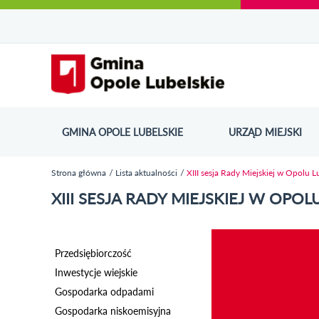
Urząd Miejski w Opolu Lubelskim - oficjaln
Przejdź
Przejdź
Przejdź do
Przejdź do
Przejdź do
Przejdź
Przejdź do
Przejdź
Przejdź
do
do
wyszukiwarki
ścieżki
kategorii
do
kalendarza
do
do
Przejdź do strony startow
mapy
menu
nawigacyjnej
aktualności
treści
wydarzeń
galerii
stopki
strony
zdjęć
GMINA OPOLE LUBELSKIE
URZĄD MIEJSKI
ODN
Strona główna
Lista aktualności
XIII sesja Rady Miejskiej w Opolu 
Jesteś tutaj
XIII SESJA RADY MIEJSKIEJ W OPOL
Przedsiębiorczość
Inwestycje wiejskie
Gospodarka odpadami
Gospodarka niskoemisyjna