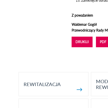
Zamknięcie obrad
Z poważaniem
Waldemar Gogół
Przewodniczący Rady Mi
DRUKUJ
PDF
MOD
REWITALIZACJA
REWI