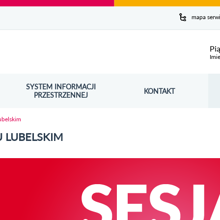
y serwis
mapa serw
ej
Pi
Imie
SYSTEM INFORMACJI
Szuk
KONTAKT
OŚNIK OTWORZY SIĘ W NOWYM OKNIE
PRZESTRZENNEJ
Wy
Lubelskim
U LUBELSKIM