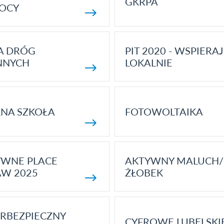
GKRPA
OCY
A DRÓG
PIT 2020 - WSPIERAJ
NNYCH
LOKALNIE
NA SZKOŁA
FOTOWOLTAIKA
YWNE PLACE
AKTYWNY MALUCH/
AW 2025
ŻŁOBEK
RBEZPIECZNY
CYFROWE LUBELSKI