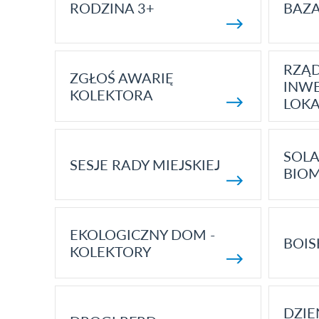
RODZINA 3+
BAZ
RZĄ
ZGŁOŚ AWARIĘ
INWE
KOLEKTORA
LOK
SOLA
SESJE RADY MIEJSKIEJ
BIO
EKOLOGICZNY DOM -
BOIS
KOLEKTORY
DZI