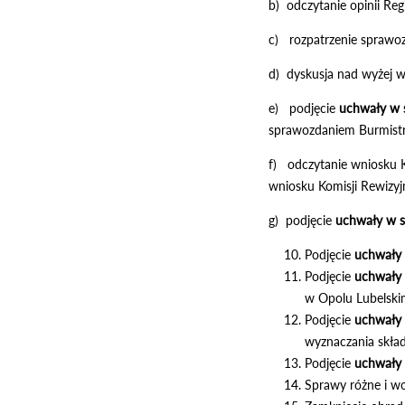
b) odczytanie opinii Re
c) rozpatrzenie sprawoz
d) dyskusja nad wyżej 
e) podjęcie
uchwały
w 
sprawozdaniem Burmistr
f) odczytanie wniosku K
wniosku Komisji Rewizyj
g) podjęcie
uchwały w s
Podjęcie
uchwały 
Podjęcie
uchwały 
w Opolu Lubelskim 
Podjęcie
uchwały 
wyznaczania skład
Podjęcie
uchwały
Sprawy różne i wo