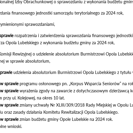
gionalnej Izby Obrachunkowej o sprawozdaniu z wykonania budżetu gmin
dania finansowego jednostki samorządu terytorialnego za 2024 rok,
wymienionymi sprawozdaniami,
sprawie
rozpatrzenia i zatwierdzenia sprawozdania finansowego jednostki
za Opola Lubelskiego z wykonania budżetu gminy za 2024 rok,
omisji Rewizyjnej o udzielenie absolutorium Burmistrzowi Opola Lubelski
nej w sprawie absolutorium,
prawie
udzielenia absolutorium Burmistrzowi Opola Lubelskiego z tytuł
w sprawie
programu osłonowego pn. „Korpus Wsparcia Seniorów” na ro
w sprawie
wyrażenia zgody na zawarcie z dotychczasowym dzierżawcą k
przy ul. Kolejowej, na okres 10 lat.
w sprawie
zmiany uchwały Nr XLIII/309/2018 Rady Miejskiej w Opolu Lub
u oraz zasady działania Komitetu Rewitalizacji Opola Lubelskiego.
 w sprawie
zmian budżetu gminy Opole Lubelskie na 2024 rok.
lne wnioski.