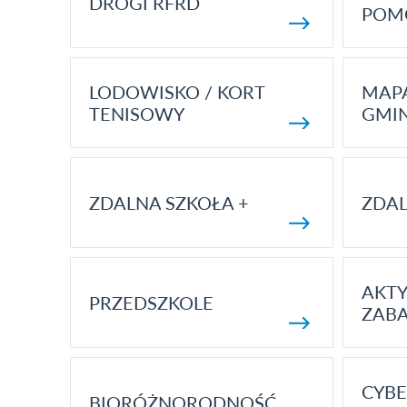
DROGI RFRD
POM
LODOWISKO / KORT
MAP
TENISOWY
GMI
ZDALNA SZKOŁA +
ZDAL
AKT
PRZEDSZKOLE
ZAB
CYBE
BIORÓŻNORODNOŚĆ