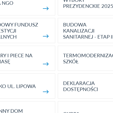
A NGO
PREZYDENCKIE 202
DOWY FUNDUSZ
BUDOWA
STYCJI
KANALIZACJI
ALNYCH
SANITARNEJ - ETAP I
RY I PIECE NA
TERMOMODERNIZA
MASĘ
SZKÓŁ
DEKLARACJA
KO UL. LIPOWA
DOSTĘPNOŚCI
ENNY DOM