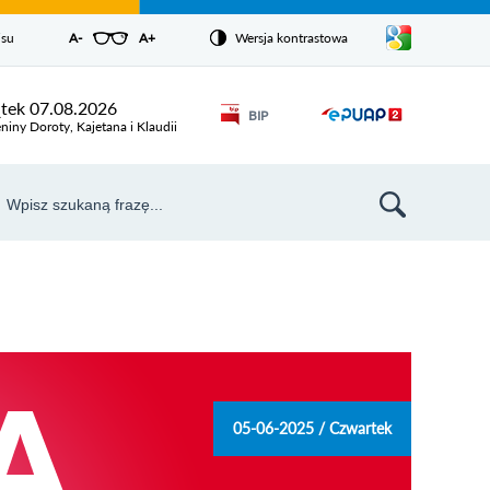
Pokaż/ukryj
isu
A-
pomniejsz czcionkę
A+
powiększ czcionkę
Wersja kontrastowa
Zresetuj czcionkę
listę
języków
Odnośnik
ątek 07.08.2026
BIP
Odnośnik
otworzy się w
niny Doroty, Kajetana i Klaudii
nowym oknie
otworzy
się w
aj
nowym
szukiwarka
oknie
05-06-2025 / Czwartek