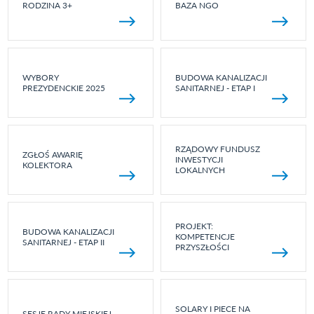
RODZINA 3+
BAZA NGO
WYBORY
BUDOWA KANALIZACJI
PREZYDENCKIE 2025
SANITARNEJ - ETAP I
RZĄDOWY FUNDUSZ
ZGŁOŚ AWARIĘ
INWESTYCJI
KOLEKTORA
LOKALNYCH
PROJEKT:
BUDOWA KANALIZACJI
KOMPETENCJE
SANITARNEJ - ETAP II
PRZYSZŁOŚCI
SOLARY I PIECE NA
SESJE RADY MIEJSKIEJ