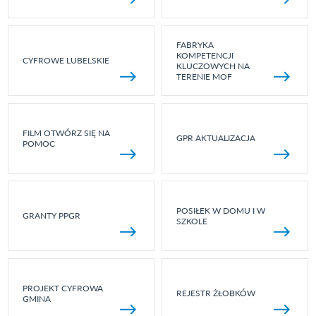
FABRYKA
KOMPETENCJI
CYFROWE LUBELSKIE
KLUCZOWYCH NA
TERENIE MOF
FILM OTWÓRZ SIĘ NA
GPR AKTUALIZACJA
POMOC
POSIŁEK W DOMU I W
GRANTY PPGR
SZKOLE
PROJEKT CYFROWA
REJESTR ŻŁOBKÓW
GMINA