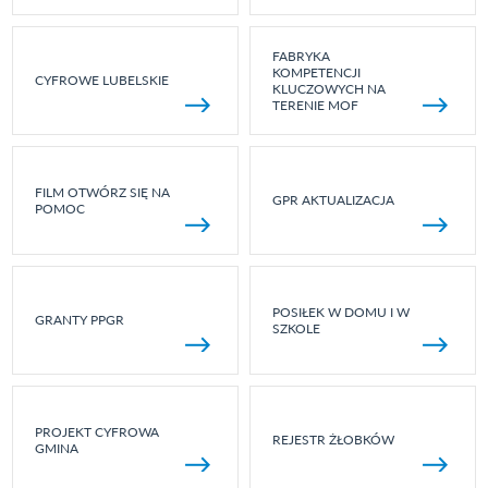
FABRYKA
KOMPETENCJI
CYFROWE LUBELSKIE
KLUCZOWYCH NA
TERENIE MOF
FILM OTWÓRZ SIĘ NA
GPR AKTUALIZACJA
POMOC
POSIŁEK W DOMU I W
GRANTY PPGR
SZKOLE
PROJEKT CYFROWA
REJESTR ŻŁOBKÓW
GMINA