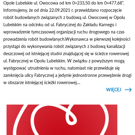
Opole Lubelskie ul. Owocowa od km 0+233,50 do km 0+477,68”.
Informujemy, że od dnia 22.09.2021 r. przewidziano rozpoczęcie
robót budowlanych związanych z budową ul. Owocowej w Opolu
Lubelskim na odcinku od ul. Fabrycznej do Zakładu Karnego i
wprowadzenie tymczasowej organizacji ruchu drogowego na czas
prowadzenia robót budowlanych.Wykonawca w pierwszej kolejności
przystąpi do wykonywania robót związanych z budową kanalizacji
deszczowej od istniejącej studni znajdującej się w ścieżce rowerowej
ul. Fabrycznej w Opolu Lubelskim. W związku z powyższym mogą
występować utrudnienia w ruchu, natomiast nie przewiduje się
zamknięcia ulicy Fabrycznej a jedynie jednostronne przewężenie drogi
w obszarze istniejącej ścieżki rowerowej....
CZYTAJ
WIĘCEJ
UTRUD
W R
FABR
OW