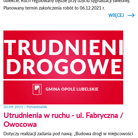
obiekcie. Ruch regulowany będzie przy użyciu sygnalizacji świetlnej.
Planowany termin zakończenia robót to 06.12.2021 r.
CZYTAJ
WIĘCEJ
UTRUD
DRO
RU
PU
20-09-2021 / Poniedziałek
Utrudnienia w ruchu - ul. Fabryczna /
Owocowa
Dotyczy realizacji zadania pod nawą: „Budowa drogi w miejscowości