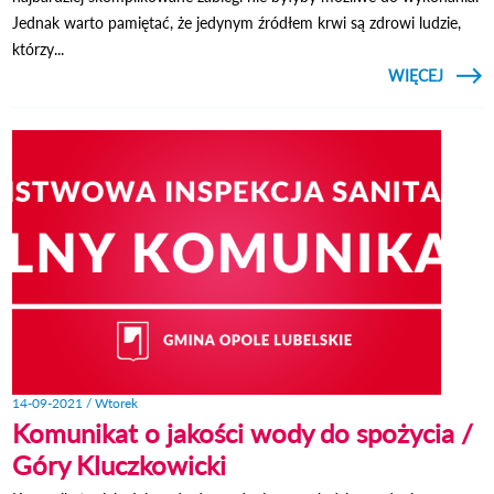
Jednak warto pamiętać, że jedynym źródłem krwi są zdrowi ludzie,
którzy...
CZYTAJ
WIĘCEJ
O AK
PODAR
KR
URA
ŻY
14-09-2021 / Wtorek
Komunikat o jakości wody do spożycia /
Góry Kluczkowicki