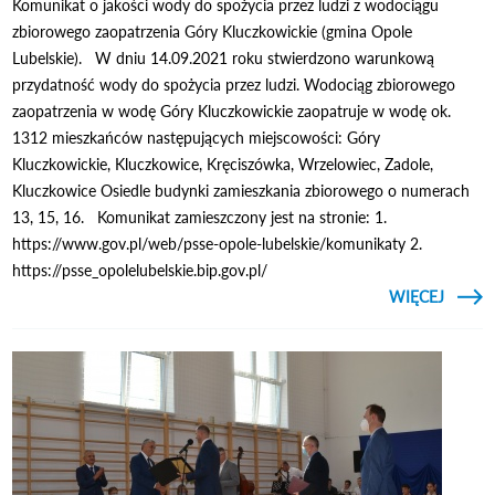
Komunikat o jakości wody do spożycia przez ludzi z wodociągu
zbiorowego zaopatrzenia Góry Kluczkowickie (gmina Opole
Lubelskie). W dniu 14.09.2021 roku stwierdzono warunkową
przydatność wody do spożycia przez ludzi. Wodociąg zbiorowego
zaopatrzenia w wodę Góry Kluczkowickie zaopatruje w wodę ok.
1312 mieszkańców następujących miejscowości: Góry
Kluczkowickie, Kluczkowice, Kręciszówka, Wrzelowiec, Zadole,
Kluczkowice Osiedle budynki zamieszkania zbiorowego o numerach
13, 15, 16. Komunikat zamieszczony jest na stronie: 1.
https://www.gov.pl/web/psse-opole-lubelskie/komunikaty 2.
https://psse_opolelubelskie.bip.gov.pl/
CZYTAJ
WIĘCEJ
O KO
O
W
SP
KLUCZ