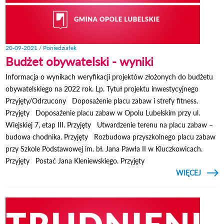
20-09-2021 / Poniedziałek
Budżet obywatelski - wyniki
Informacja o wynikach weryfikacji projektów złożonych do budżetu
obywatelskiego na 2022 rok. Lp. Tytuł projektu inwestycyjnego
Przyjęty/Odrzucony Doposażenie placu zabaw i strefy fitness.
Przyjęty Doposażenie placu zabaw w Opolu Lubelskim przy ul.
Wiejskiej 7, etap III. Przyjęty Utwardzenie terenu na placu zabaw –
budowa chodnika. Przyjęty Rozbudowa przyszkolnego placu zabaw
przy Szkole Podstawowej im. bł. Jana Pawła II w Kluczkowicach.
Przyjęty Postać Jana Kleniewskiego. Przyjęty
CZYTAJ
WIĘCEJ
O 
OBYWA
-