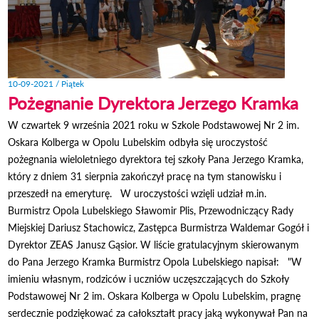
10-09-2021 / Piątek
Pożegnanie Dyrektora Jerzego Kramka
W czwartek 9 września 2021 roku w Szkole Podstawowej Nr 2 im.
Oskara Kolberga w Opolu Lubelskim odbyła się uroczystość
pożegnania wieloletniego dyrektora tej szkoły Pana Jerzego Kramka,
który z dniem 31 sierpnia zakończył pracę na tym stanowisku i
przeszedł na emeryturę. W uroczystości wzięli udział m.in.
Burmistrz Opola Lubelskiego Sławomir Plis, Przewodniczący Rady
Miejskiej Dariusz Stachowicz, Zastępca Burmistrza Waldemar Gogół i
Dyrektor ZEAS Janusz Gąsior. W liście gratulacyjnym skierowanym
do Pana Jerzego Kramka Burmistrz Opola Lubelskiego napisał: "W
imieniu własnym, rodziców i uczniów uczęszczających do Szkoły
Podstawowej Nr 2 im. Oskara Kolberga w Opolu Lubelskim, pragnę
serdecznie podziękować za całokształt pracy jaką wykonywał Pan na