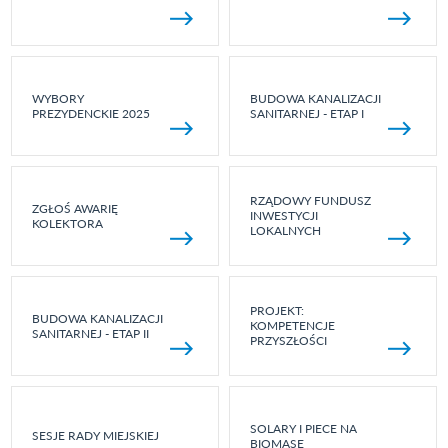
WYBORY
BUDOWA KANALIZACJI
PREZYDENCKIE 2025
SANITARNEJ - ETAP I
RZĄDOWY FUNDUSZ
ZGŁOŚ AWARIĘ
INWESTYCJI
KOLEKTORA
LOKALNYCH
PROJEKT:
BUDOWA KANALIZACJI
KOMPETENCJE
SANITARNEJ - ETAP II
PRZYSZŁOŚCI
SOLARY I PIECE NA
SESJE RADY MIEJSKIEJ
BIOMASĘ