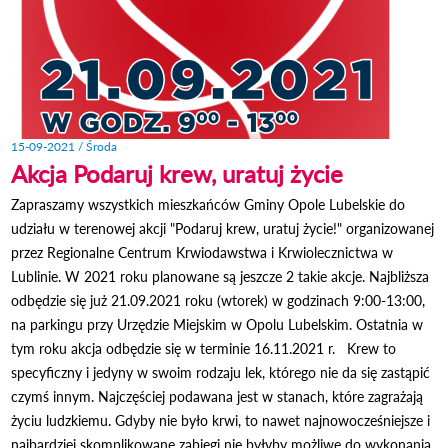
15-09-2021 / Środa
Akcja Podaruj krew, uratuj życie
Zapraszamy wszystkich mieszkańców Gminy Opole Lubelskie do
udziału w terenowej akcji "Podaruj krew, uratuj życie!" organizowanej
przez Regionalne Centrum Krwiodawstwa i Krwiolecznictwa w
Lublinie. W 2021 roku planowane są jeszcze 2 takie akcje. Najbliższa
odbędzie się już 21.09.2021 roku (wtorek) w godzinach 9:00-13:00,
na parkingu przy Urzędzie Miejskim w Opolu Lubelskim. Ostatnia w
tym roku akcja odbędzie się w terminie 16.11.2021 r. Krew to
specyficzny i jedyny w swoim rodzaju lek, którego nie da się zastąpić
czymś innym. Najczęściej podawana jest w stanach, które zagrażają
życiu ludzkiemu. Gdyby nie było krwi, to nawet najnowocześniejsze i
najbardziej skomplikowane zabiegi nie byłyby możliwe do wykonania.