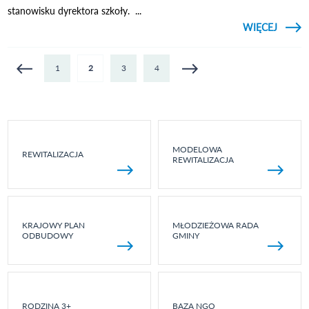
stanowisku dyrektora szkoły. ...
CZYTAJ
WIĘCEJ
POŻEG
DYRE
JE
Strony
1
2
3
4
K
MODELOWA
REWITALIZACJA
REWITALIZACJA
KRAJOWY PLAN
MŁODZIEŻOWA RADA
ODBUDOWY
GMINY
RODZINA 3+
BAZA NGO