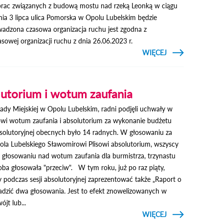
 prac związanych z budową mostu nad rzeką Leonką w ciągu
ia 3 lipca ulica Pomorska w Opolu Lubelskim będzie
dzona czasowa organizacja ruchu jest zgodna z
sowej organizacji ruchu z dnia 26.06.2023 r.
CZYTAJ
WIĘCEJ
O ULICA
POMORSKA
ZAMKNIĘTA
DLA
RUCHU
lutorium i wotum zaufania
i Rady Miejskiej w Opolu Lubelskim, radni podjęli uchwały w
zowi wotum zaufania i absolutorium za wykonanie budżetu
bsolutoryjnej obecnych było 14 radnych. W głosowaniu za
ola Lubelskiego Sławomirowi Plisowi absolutorium, wszyscy
 w głosowaniu nad wotum zaufania dla burmistrza, trzynastu
soba głosowała "przeciw". W tym roku, już po raz piąty,
podczas sesji absolutoryjnej zaprezentować także „Raport o
adzić dwa głosowania. Jest to efekt znowelizowanych w
jt lub...
CZYTAJ
WIĘCEJ
O BURMISTRZ 