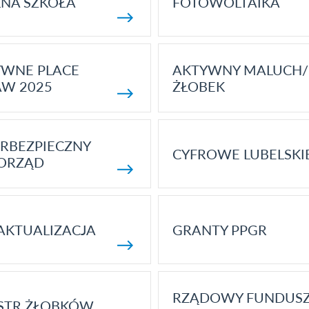
NA SZKOŁA
FOTOWOLTAIKA
YWNE PLACE
AKTYWNY MALUCH/
AW 2025
ŻŁOBEK
RBEZPIECZNY
CYFROWE LUBELSKI
ORZĄD
AKTUALIZACJA
GRANTY PPGR
RZĄDOWY FUNDUS
STR ŻŁOBKÓW