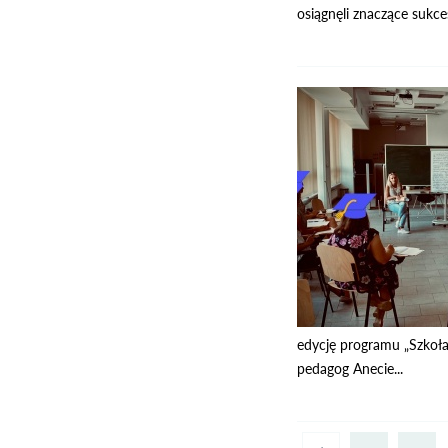
osiągnęli znaczące sukc
edycję programu „Szkoła
pedagog Anecie...
Strony