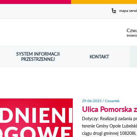
y serwis
mapa serw
ej
Czwa
Imieni
SYSTEM INFORMACJI
Szuk
KONTAKT
OŚNIK OTWORZY SIĘ W NOWYM OKNIE
PRZESTRZENNEJ
Wy
29-06-2023 / Czwartek
Ulica Pomorska z
Dotyczy: Realizacji zadania 
terenie Gminy Opole Lubelski
ciągu drogi gminnej 108208L