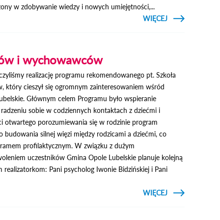
żony w zdobywanie wiedzy i nowych umiejętności,...
CZYTAJ
WIĘCEJ
O LIST
BURMISTRZA
Z OKAZJI
ZAKOŃCZENIA
ROKU
iców i wychowawców
SZKOLNEGO
zyliśmy realizację programu rekomendowanego pt. Szkoła
, który cieszył się ogromnym zainteresowaniem wśród
belskie. Głównym celem Programu było wspieranie
dzeniu sobie w codziennych kontaktach z dziećmi i
ci otwartego porozumiewania się w rodzinie program
o budowania silnej więzi między rodzicami a dziećmi, co
rogramem profilaktycznym. W związku z dużym
oleniem uczestników Gmina Opole Lubelskie planuje kolejną
realizatorkom: Pani psycholog Iwonie Bidzińskiej i Pani
CZYTAJ
WIĘCEJ
O SZKOŁA 
RODZICÓ
WYCHOWAWC