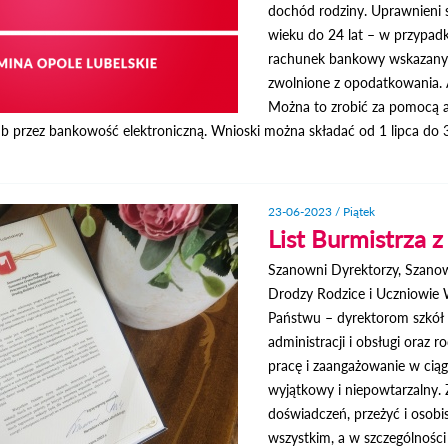
dochód rodziny. Uprawnieni 
wieku do 24 lat – w przypadk
rachunek bankowy wskazany 
zwolnione z opodatkowania. 
Można to zrobić za pomocą ap
b przez bankowość elektroniczną. Wnioski można składać od 1 lipca do 30
23-06-2023 / Piątek
List Burmistrza z
Szanowni Dyrektorzy, Szanow
Drodzy Rodzice i Uczniowie 
Państwu – dyrektorom szkół
administracji i obsługi oraz
pracę i zaangażowanie w ciąg
wyjątkowy i niepowtarzalny.
doświadczeń, przeżyć i osob
wszystkim, a w szczególności