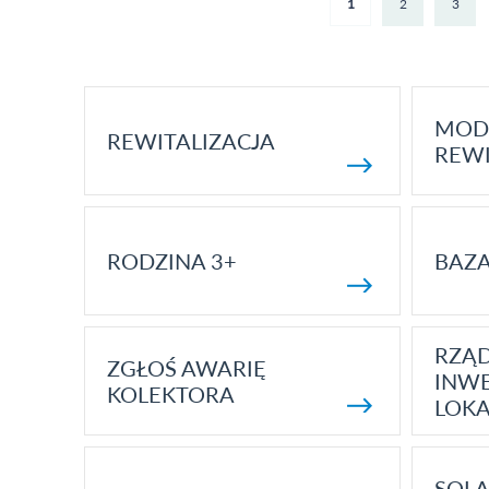
1
2
3
MOD
REWITALIZACJA
REWI
RODZINA 3+
BAZ
RZĄ
ZGŁOŚ AWARIĘ
INWE
KOLEKTORA
LOK
SOLA