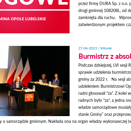
przez firmę DURA Sp. z o.o.
drogi gminnej 108208L, od dn
zamknięta dla ruchu. Wprowa
zatwierdzonym projektem cza
27-06-2023 / Wtorek
Burmistrz z abso
Podczas dzisiejszej, LVI sesj
sprawie udzielenia burmistr
gminy za 2022 r. Na sesji a
udzieleniem Burmistrzowi Op
radni głosowali "za". Z kolei
radnych było "za", a jedna o
władze samorządowe musiały 
stanie Gminy” oraz przeprow
y o samorządzie gminnym. Nakłada ona na organ władzy wykonawczej (wó