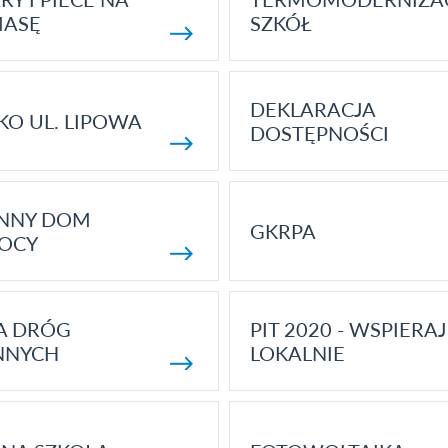
MASĘ
SZKÓŁ
DEKLARACJA
KO UL. LIPOWA
DOSTĘPNOŚCI
ENNY DOM
GKRPA
OCY
A DRÓG
PIT 2020 - WSPIERAJ
NNYCH
LOKALNIE