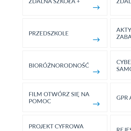
ZDALNA SZKOŁA +
ZDAL
AKT
PRZEDSZKOLE
ZAB
CYBE
BIORÓŻNORODNOŚĆ
SAM
FILM OTWÓRZ SIĘ NA
GPR 
POMOC
PROJEKT CYFROWA
REJE