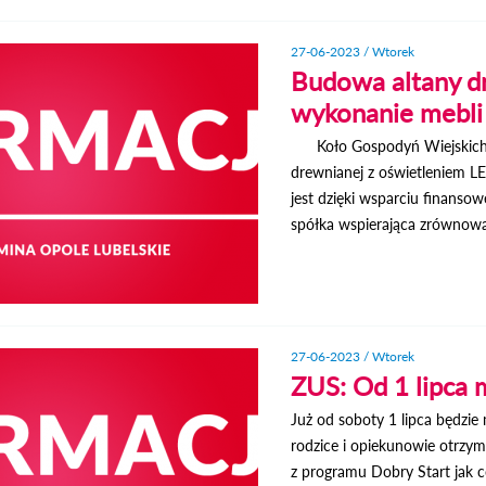
27-06-2023 / Wtorek
Budowa altany d
wykonanie mebl
Koło Gospodyń Wiejskich w 
drewnianej z oświetleniem L
jest dzięki wsparciu finanso
spółka wspierająca zrównowa
27-06-2023 / Wtorek
ZUS: Od 1 lipca 
Już od soboty 1 lipca będzi
rodzice i opiekunowie otrzyma
z programu Dobry Start jak 