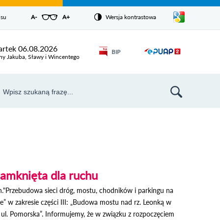
Pokaż/ukryj
isu
A-
pomniejsz czcionkę
A+
powiększ czcionkę
Wersja kontrastowa
Zresetuj czcionkę
listę
języków
Odnośnik
rtek 06.08.2026
BIP
Odnośnik
otworzy się w
ny Jakuba, Sławy i Wincentego
nowym oknie
otworzy
się w
aj
nowym
szukiwarka
oknie
amknięta dla ruchu
pn."Przebudowa sieci dróg, mostu, chodników i parkingu na
e” w zakresie części III: „Budowa mostu nad rz. Leonką w
 ul. Pomorska”. Informujemy, że w związku z rozpoczęciem