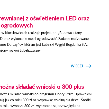
ABSOLUTORIU
I WOTU
ZAUFANI
rewnianej z oświetleniem LED oraz
i ogrodowych
Kluczkowicach realizuje projekt pn. „Budowa altany
ED oraz wykonanie mebli ogrodowych”. Zadanie realizowane
wemu Darczyńcy, którym jest Lubelski Węgiel Bogdanka S.A.,
żony rozwój Lubelszczyzny.
CZYTAJ
WIĘCEJ
O BUDOWA
ALTANY
DREWNIANEJ Z
OŚWIETLENIEM
LED ORAZ
można składać wnioski o 300 plus
WYKONANIE
MEBLI
e można składać wnioski do programu Dobry Start. Uprawnieni
OGRODOWYCH
ją jak co roku 300 zł na wyprawkę szkolną dla dzieci. Środki
co roku wynoszą 300 zł i wypłacane są bez względu na