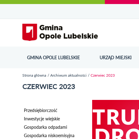
Urząd Miejski w Opolu Lubelskim - oficjaln
Przejdź
Przejdź
Przejdź do
Przejdź do
Przejdź do
Przejdź
Przejdź do
Przejdź
Przejdź
do
do
wyszukiwarki
ścieżki
kategorii
do
kalendarza
do
do
Przejdź do strony startow
mapy
menu
nawigacyjnej
aktualności
treści
wydarzeń
galerii
stopki
strony
zdjęć
GMINA OPOLE LUBELSKIE
URZĄD MIEJSKI
ODN
Strona główna
Archiwum aktualności
Czerwiec 2023
Jesteś tutaj
CZERWIEC 2023
Przedsiębiorczość
Inwestycje wiejskie
Gospodarka odpadami
Gospodarka niskoemisyjna