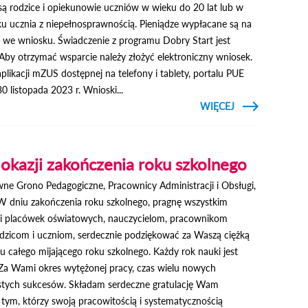
są rodzice i opiekunowie uczniów w wieku do 20 lat lub w
u ucznia z niepełnosprawnością. Pieniądze wypłacane są na
we wniosku. Świadczenie z programu Dobry Start jest
Aby otrzymać wsparcie należy złożyć elektroniczny wniosek.
likacji mZUS dostępnej na telefony i tablety, portalu PUE
 listopada 2023 r. Wnioski...
CZYTAJ
WIĘCEJ
O ZUS:
OD 1
LIPCA
MOŻNA
SKŁADAĆ
 okazji zakończenia roku szkolnego
WNIOSKI
O 300
ne Grono Pedagogiczne, Pracownicy Administracji i Obsługi,
PLUS
W dniu zakończenia roku szkolnego, pragnę wszystkim
 i placówek oświatowych, nauczycielom, pracownikom
 rodzicom i uczniom, serdecznie podziękować za Waszą ciężką
u całego mijającego roku szkolnego. Każdy rok nauki jest
 Za Wami okres wytężonej pracy, czas wielu nowych
istych sukcesów. Składam serdeczne gratulację Wam
 tym, którzy swoją pracowitością i systematycznością