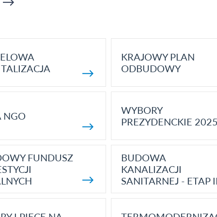
ELOWA
KRAJOWY PLAN
TALIZACJA
ODBUDOWY
WYBORY
A NGO
PREZYDENCKIE 202
DOWY FUNDUSZ
BUDOWA
STYCJI
KANALIZACJI
ALNYCH
SANITARNEJ - ETAP I
RY I PIECE NA
TERMOMODERNIZA