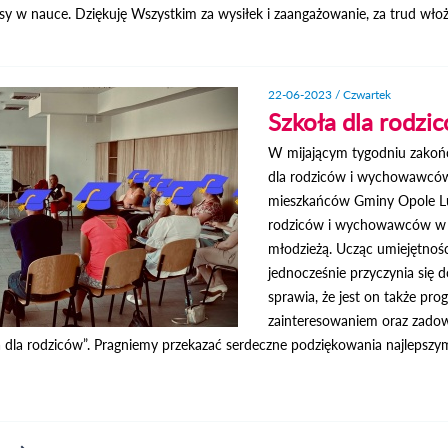
esy w nauce. Dziękuję Wszystkim za wysiłek i zaangażowanie, za trud wło
22-06-2023 / Czwartek
Szkoła dla rodz
W mijającym tygodniu zakońc
dla rodziców i wychowawców
mieszkańców Gminy Opole Lu
rodziców i wychowawców w ra
młodzieżą. Ucząc umiejętnoś
jednocześnie przyczynia się d
sprawia, że jest on także p
zainteresowaniem oraz zadow
 dla rodziców”. Pragniemy przekazać serdeczne podziękowania najlepszym 