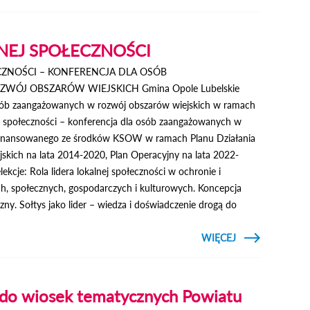
UTRUDNIENIA
DROGOWE
NA ULICY
FABRYCZNEJ
NEJ SPOŁECZNOŚCI
CZNOŚCI – KONFERENCJA DLA OSÓB
ÓJ OBSZARÓW WIEJSKICH Gmina Opole Lubelskie
osób zaangażowanych w rozwój obszarów wiejskich w ramach
nej społeczności – konferencja dla osób zaangażowanych w
 finansowanego ze środków KSOW w ramach Planu Działania
skich na lata 2014-2020, Plan Operacyjny na lata 2022-
ekcje: Rola lidera lokalnej społeczności w ochronie i
h, społecznych, gospodarczych i kulturowych. Koncepcja
zny. Sołtys jako lider – wiedza i doświadczenie drogą do
CZYTAJ
WIĘCEJ
O LIDERZY
LOKALNEJ
SPOŁECZNOŚCI
 do wiosek tematycznych Powiatu