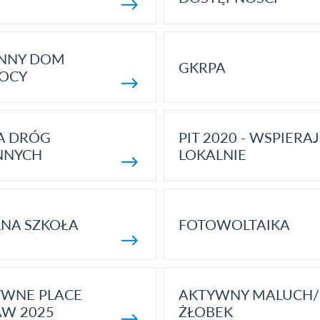
ENNY DOM
GKRPA
OCY
A DRÓG
PIT 2020 - WSPIERAJ
NNYCH
LOKALNIE
NA SZKOŁA
FOTOWOLTAIKA
YWNE PLACE
AKTYWNY MALUCH/
AW 2025
ŻŁOBEK