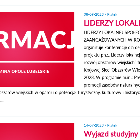
08-09-2023 / Piątek
LIDERZY LOKAL
LIDERZY LOKALNEJ SPOŁE
ZAANGAŻOWANYCH W ROZW
organizuje konferencję dla 
projektu pn.:„ Liderzy lokal
rozwój obszarów wiejskich”
Krajowej Sieci Obszarów Wiej
2023. W programie m.in.: Prel
promocji zasobów naturalnyc
bszarów wiejskich w oparciu o potencjał turystyczny, kulturowy i historyc
..
14-07-2023 / Piątek
Wyjazd studyjny