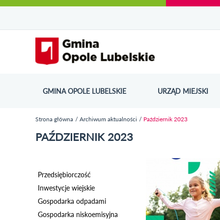
Urząd Miejski w Opolu Lubelskim - oficjaln
Przejdź
Przejdź
Przejdź do
Przejdź do
Przejdź do
Przejdź
Przejdź do
Przejdź
Przejdź
do
do
wyszukiwarki
ścieżki
kategorii
do
kalendarza
do
do
Przejdź do strony startow
mapy
menu
nawigacyjnej
aktualności
treści
wydarzeń
galerii
stopki
strony
zdjęć
GMINA OPOLE LUBELSKIE
URZĄD MIEJSKI
ODN
Strona główna
Archiwum aktualności
Październik 2023
Jesteś tutaj
PAŹDZIERNIK 2023
Przedsiębiorczość
Inwestycje wiejskie
Gospodarka odpadami
Gospodarka niskoemisyjna