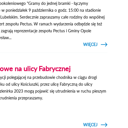
opokoleniowego "Gramy do jednej bramki - łączymy
ę w poniedziałek 9 października o godz. 15:00 na stadionie
 Lubelskim. Serdecznie zapraszamy całe rodziny do wspólnej
ert zespołu Pectus. W ramach wydarzenia odbędzie się też
 zagrają reprezentacje zespołu Pectus i Gminy Opole
sław...
CZYTAJ
WIĘCEJ
O 
WIELOPOKOLE
W OPOLU LUBE
owe na ulicy Fabrycznej
tycji polegającej na przebudowie chodnika w ciągu drogi
u od ulicy Kościuszki, przez ulicę Fabryczną do ulicy
zienirka 2023 mogą pojawić się utrudnienia w ruchu pieszym
trudnienia przepraszamy.
CZYTAJ
WIĘCEJ
O