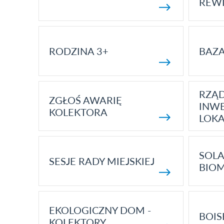
REWI
RODZINA 3+
BAZ
RZĄ
ZGŁOŚ AWARIĘ
INWE
KOLEKTORA
LOK
SOLA
SESJE RADY MIEJSKIEJ
BIO
EKOLOGICZNY DOM -
BOIS
KOLEKTORY