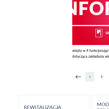
wizyta w 4 funkcjonując
dotycząca zakładania wio
Strony
1
2
MOD
REWITALIZACJA