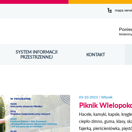
y serwis
mapa serw
ej
Ponie
Imienin
SYSTEM INFORMACJI
Szuk
KONTAKT
OŚNIK OTWORZY SIĘ W NOWYM OKNIE
PRZESTRZENNEJ
Wy
03-10-2023 / Wtorek
Piknik WIelopok
Hacele, kamyki, kapsle, kręgl
ciepło-zimno, guma, klasy, sk
fajerką, pierścieniówka, pięs