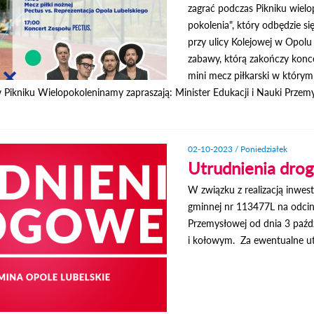
zagrać podczas Pikniku wiel
pokolenia", który odbędzie si
przy ulicy Kolejowej w Opolu
zabawy, którą zakończy konc
mini mecz piłkarski w którym
 Pikniku Wielopokoleninamy zapraszają: Minister Edukacji i Nauki Przemy
02-10-2023 / Poniedziałek
Utrudnienia drog
W związku z realizacją inwes
gminnej nr 113477L na odcink
Przemysłowej od dnia 3 paźd
i kołowym. Za ewentualne u