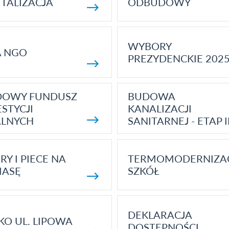
TALIZACJA
ODBUDOWY
WYBORY
A NGO
PREZYDENCKIE 202
DOWY FUNDUSZ
BUDOWA
STYCJI
KANALIZACJI
ALNYCH
SANITARNEJ - ETAP I
RY I PIECE NA
TERMOMODERNIZA
MASĘ
SZKÓŁ
DEKLARACJA
KO UL. LIPOWA
DOSTĘPNOŚCI