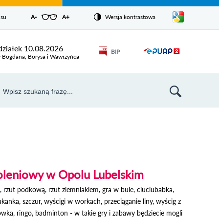
Pokaż/ukryj
isu
A-
pomniejsz czcionkę
A+
powiększ czcionkę
Wersja kontrastowa
Zresetuj czcionkę
listę
języków
Odnośnik
działek 10.08.2026
BIP
Odnośnik
otworzy się w
y Bogdana, Borysa i Wawrzyńca
nowym oknie
otworzy
się w
aj
nowym
szukiwarka
oknie
oleniowy w Opolu Lubelskim
e, rzut podkową, rzut ziemniakiem, gra w bule, ciuciubabka,
akanka, szczur, wyścigi w workach, przeciąganie liny, wyścig z
tówka, ringo, badminton - w takie gry i zabawy będziecie mogli