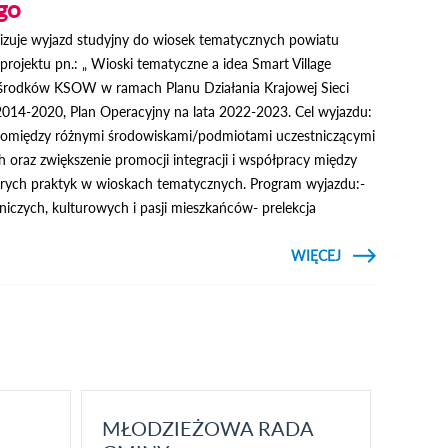
go
izuje wyjazd studyjny do wiosek tematycznych powiatu
rojektu pn.: „ Wioski tematyczne a idea Smart Village
 środków KSOW w ramach Planu Działania Krajowej Sieci
2014-2020, Plan Operacyjny na lata 2022-2023. Cel wyjazdu:
pomiędzy różnymi środowiskami/podmiotami uczestniczącymi
 oraz zwiększenie promocji integracji i współpracy między
brych praktyk w wioskach tematycznych. Program wyjazdu:-
iczych, kulturowych i pasji mieszkańców- prelekcja
CZYTAJ
WIĘCEJ
O WYJAZD ST
DO W
TEMATYC
PO
DZIERŻONIOWS
MŁODZIEŻOWA RADA