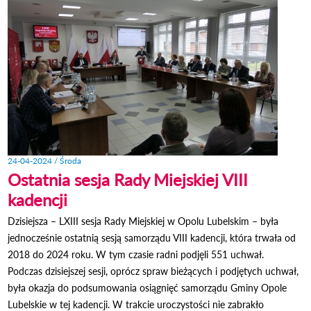
LUBEL
24-04-2024 / Środa
Ostatnia sesja Rady Miejskiej VIII
kadencji
Dzisiejsza – LXIII sesja Rady Miejskiej w Opolu Lubelskim – była
jednocześnie ostatnią sesją samorządu VIII kadencji, która trwała od
2018 do 2024 roku. W tym czasie radni podjęli 551 uchwał.
Podczas dzisiejszej sesji, oprócz spraw bieżących i podjętych uchwał,
była okazja do podsumowania osiągnięć samorządu Gminy Opole
Lubelskie w tej kadencji. W trakcie uroczystości nie zabrakło