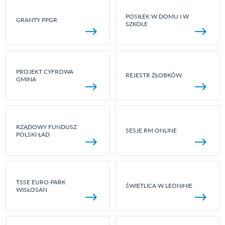
POSIŁEK W DOMU I W
GRANTY PPGR
SZKOLE
PROJEKT CYFROWA
REJESTR ŻŁOBKÓW
GMINA
RZĄDOWY FUNDUSZ
SESJE RM ONLINE
POLSKI ŁAD
TSSE EURO-PARK
ŚWIETLICA W LEONINIE
WISŁOSAN