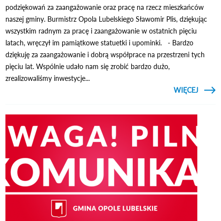
podziękowań za zaangażowanie oraz pracę na rzecz mieszkańców
naszej gminy. Burmistrz Opola Lubelskiego Sławomir Plis, dziękując
wszystkim radnym za pracę i zaangażowanie w ostatnich pięciu
latach, wręczył im pamiątkowe statuetki i upominki. - Bardzo
dziękuję za zaangażowanie i dobrą współprace na przestrzeni tych
pięciu lat. Wspólnie udało nam się zrobić bardzo dużo,
zrealizowaliśmy inwestycje...
CZYTAJ
WIĘCEJ
OSTAT
SE
R
MIEJSK
KADEN