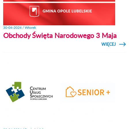
30-04-2024 / Wtorek
Obchody Święta Narodowego 3 Maja
CZYTAJ
WIĘCEJ
O 
NARO