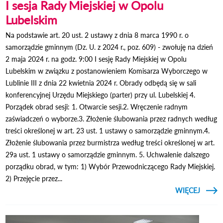
I sesja Rady Miejskiej w Opolu
Lubelskim
Na podstawie art. 20 ust. 2 ustawy z dnia 8 marca 1990 r. o
samorządzie gminnym (Dz. U. z 2024 r., poz. 609) - zwołuję na dzień
2 maja 2024 r. na godz. 9:00 I sesję Rady Miejskiej w Opolu
Lubelskim w związku z postanowieniem Komisarza Wyborczego w
Lublinie III z dnia 22 kwietnia 2024 r. Obrady odbędą się w sali
konferencyjnej Urzędu Miejskiego (parter) przy ul. Lubelskiej 4.
Porządek obrad sesji: 1. Otwarcie sesji.2. Wręczenie radnym
zaświadczeń o wyborze.3. Złożenie ślubowania przez radnych według
treści określonej w art. 23 ust. 1 ustawy o samorządzie gminnym.4.
Złożenie ślubowania przez burmistrza według treści określonej w art.
29a ust. 1 ustawy o samorządzie gminnym. 5. Uchwalenie dalszego
porządku obrad, w tym: 1) Wybór Przewodniczącego Rady Miejskiej.
2) Przejęcie przez...
CZYTAJ
WIĘCEJ
O I 
MIEJS
W O