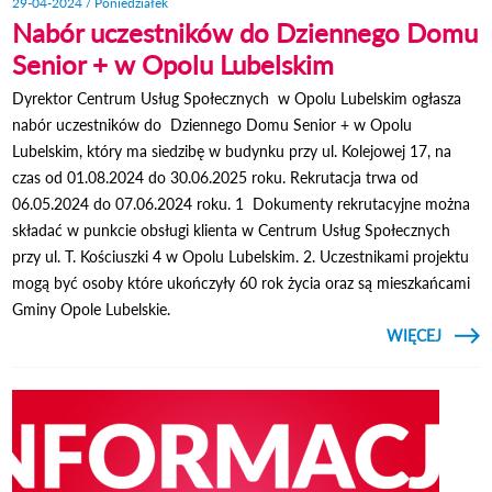
29-04-2024 / Poniedziałek
Nabór uczestników do Dziennego Domu
Senior + w Opolu Lubelskim
Dyrektor Centrum Usług Społecznych w Opolu Lubelskim ogłasza
nabór uczestników do Dziennego Domu Senior + w Opolu
Lubelskim, który ma siedzibę w budynku przy ul. Kolejowej 17, na
czas od 01.08.2024 do 30.06.2025 roku. Rekrutacja trwa od
06.05.2024 do 07.06.2024 roku. 1 Dokumenty rekrutacyjne można
składać w punkcie obsługi klienta w Centrum Usług Społecznych
przy ul. T. Kościuszki 4 w Opolu Lubelskim. 2. Uczestnikami projektu
mogą być osoby które ukończyły 60 rok życia oraz są mieszkańcami
Gminy Opole Lubelskie.
CZYTAJ
WIĘCEJ
O
UCZES
DZI
DOMU 
+ 
LU