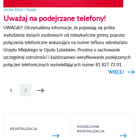
24-04-2024 / Środa
Uważaj na podejrzane telefony!
UWAGA!!! Otrzymaliśmy informacje, że pojawiają się próby
wyłudzenia danych osobowych od mieszkańców gminy, poprzez
połączenia telefoniczne wskazujące na numer teflonu sekretariatu
Urzędu Miejskiego w Opolu Lubelskim. Prosimy o zachowanie
szczególnej ostrożności i każdorazowo weryfikowanie podejrzanych
połączeń telefonicznych wyświetlających numer 81 827 72 01.
CZYTAJ
WIĘCEJ
O U
PODEJ
TEL
Strony
1
2
MODELOWA
REWITALIZACJA
REWITALIZACJA