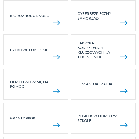
CYBERBEZPIECZNY
BIORÓŻNORODNOŚĆ
SAMORZĄD
FABRYKA
KOMPETENCJI
CYFROWE LUBELSKIE
KLUCZOWYCH NA
TERENIE MOF
FILM OTWÓRZ SIĘ NA
GPR AKTUALIZACJA
POMOC
POSIŁEK W DOMU I W
GRANTY PPGR
SZKOLE