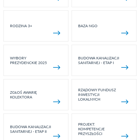
RODZINA 3+
BAZA NGO
WYBORY
BUDOWA KANALIZACJI
PREZYDENCKIE 2025
SANITARNEJ - ETAP I
RZĄDOWY FUNDUSZ
ZGŁOŚ AWARIĘ
INWESTYCJI
KOLEKTORA
LOKALNYCH
PROJEKT:
BUDOWA KANALIZACJI
KOMPETENCJE
SANITARNEJ - ETAP II
PRZYSZŁOŚCI