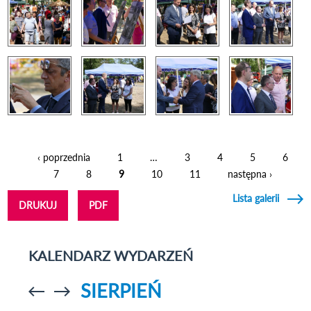
‹ poprzednia
1
…
3
4
5
6
Strony
7
8
9
10
11
następna ›
Lista galerii
DRUKUJ
PDF
KALENDARZ WYDARZEŃ
SIERPIEŃ
Przejdź do
Przejdź do
poprzedniego
poprzedniego