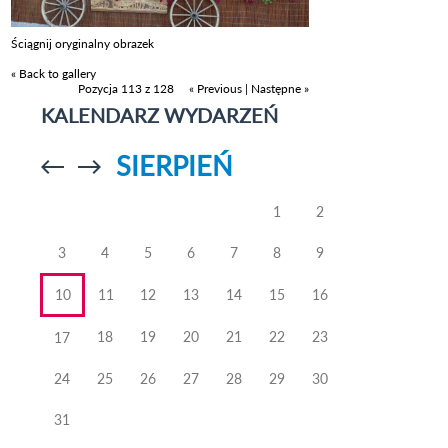
Ściągnij oryginalny obrazek
« Back to gallery
Pozycja 113 z 128
« Previous
|
Następne »
KALENDARZ WYDARZEŃ
SIERPIEŃ
Przejdź do
Przejdź do
poprzedniego
poprzedniego
miesiąca
miesiąca
1
2
3
4
5
6
7
8
9
10
11
12
13
14
15
16
18
19
20
21
22
23
17
24
25
26
27
28
29
30
31