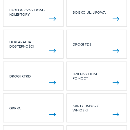
EKOLOGICZNY DOM -
BOISKO UL. LIPOWA
KOLEKTORY
DEKLARACJA
DROGI FDS
DOSTĘPNOŚCI
DZIENNY DOM
DROGI RFRD
POMOCY
KARTY USŁUG /
GKRPA
WNIOSKI