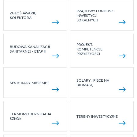
RZĄDOWY FUNDUSZ
ZGŁOŚ AWARIĘ
INWESTYCJI
KOLEKTORA
LOKALNYCH
PROJEKT:
BUDOWA KANALIZACJI
KOMPETENCJE
SANITARNEJ - ETAP II
PRZYSZŁOŚCI
SOLARY I PIECE NA
SESJE RADY MIEJSKIEJ
BIOMASĘ
TERMOMODERNIZACJA
TERENY INWESTYCYJNE
SZKÓŁ