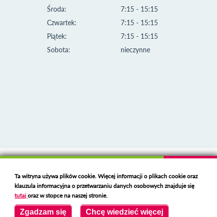
Środa:
7:15 - 15:15
Czwartek:
7:15 - 15:15
Piątek:
7:15 - 15:15
Sobota:
nieczynne
Klauzula informacyjna i polityka plików cookies
Ta witryna używa plików cookie. Więcej informacji o plikach cookie oraz
Deklaracja dostępności
klauzula informacyjna o przetwarzaniu danych osobowych znajduje się
Polski serwer RBL
https://polspam.pl/
tutaj
oraz w stopce na naszej stronie.
Copyright 2023 Urząd Miejski w Opolu Lubelskim
Zgadzam się
Chcę wiedzieć więcej
Created by
VOBACOM
Odnośnik otworzy się w nowym oknie