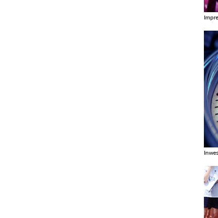
Impr
Zobac
Inwes
Zobac