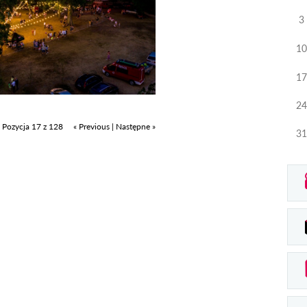
3
10
17
24
Pozycja 17 z 128
« Previous
|
Następne »
31