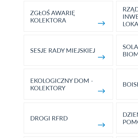
RZĄ
ZGŁOŚ AWARIĘ
INWE
KOLEKTORA
LOK
SOLA
SESJE RADY MIEJSKIEJ
BIO
EKOLOGICZNY DOM -
BOIS
KOLEKTORY
DZI
DROGI RFRD
POM