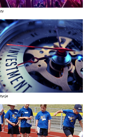
ezy
z galerie w kategori Imprezy
tycje
z galerie w kategori Inwestycje