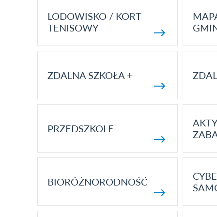
LODOWISKO / KORT
MAP
TENISOWY
GMI
ZDALNA SZKOŁA +
ZDAL
AKT
PRZEDSZKOLE
ZAB
CYBE
BIORÓŻNORODNOŚĆ
SAM