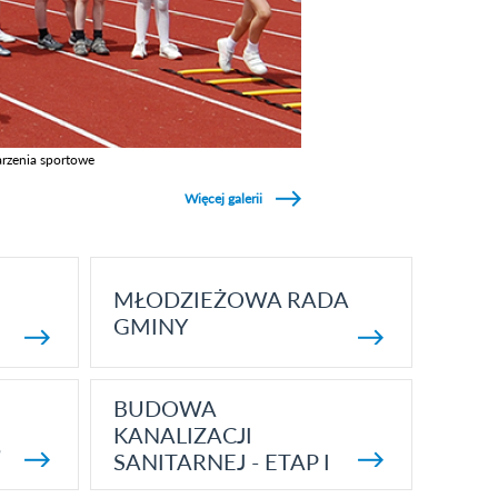
rzenia sportowe
z galerie w kategori Wydarzenia sportowe
Więcej galerii
MŁODZIEŻOWA RADA
GMINY
BUDOWA
KANALIZACJI
5
SANITARNEJ - ETAP I