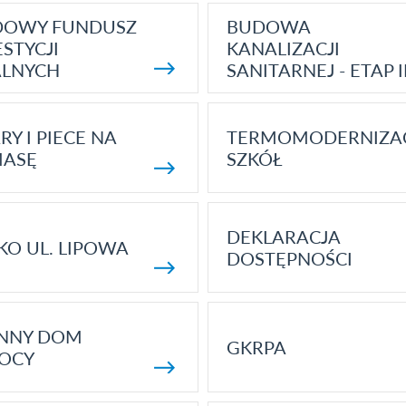
DOWY FUNDUSZ
BUDOWA
STYCJI
KANALIZACJI
ALNYCH
SANITARNEJ - ETAP I
RY I PIECE NA
TERMOMODERNIZA
MASĘ
SZKÓŁ
DEKLARACJA
KO UL. LIPOWA
DOSTĘPNOŚCI
ENNY DOM
GKRPA
OCY