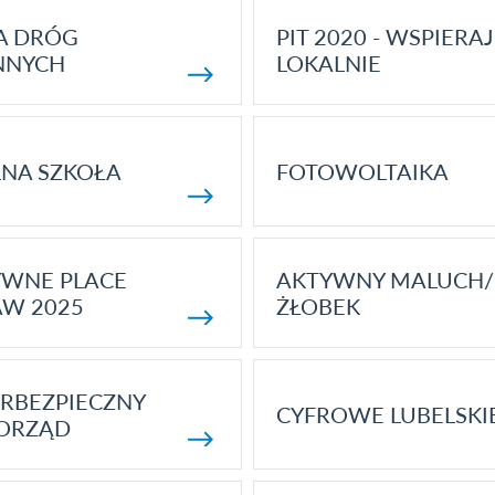
A DRÓG
PIT 2020 - WSPIERAJ
NNYCH
LOKALNIE
NA SZKOŁA
FOTOWOLTAIKA
YWNE PLACE
AKTYWNY MALUCH/
AW 2025
ŻŁOBEK
RBEZPIECZNY
CYFROWE LUBELSKI
ORZĄD