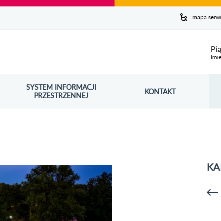
y serwis
mapa serw
ej
Pi
Imie
SYSTEM INFORMACJI
Szuk
KONTAKT
OŚNIK OTWORZY SIĘ W NOWYM OKNIE
PRZESTRZENNEJ
Wy
KA
p