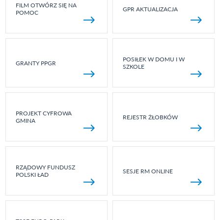
FILM OTWÓRZ SIĘ NA
GPR AKTUALIZACJA
POMOC
POSIŁEK W DOMU I W
GRANTY PPGR
SZKOLE
PROJEKT CYFROWA
REJESTR ŻŁOBKÓW
GMINA
RZĄDOWY FUNDUSZ
SESJE RM ONLINE
POLSKI ŁAD