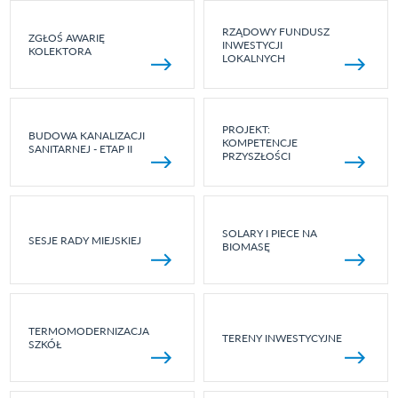
RZĄDOWY FUNDUSZ
ZGŁOŚ AWARIĘ
INWESTYCJI
KOLEKTORA
LOKALNYCH
PROJEKT:
BUDOWA KANALIZACJI
KOMPETENCJE
SANITARNEJ - ETAP II
PRZYSZŁOŚCI
SOLARY I PIECE NA
SESJE RADY MIEJSKIEJ
BIOMASĘ
TERMOMODERNIZACJA
TERENY INWESTYCYJNE
SZKÓŁ