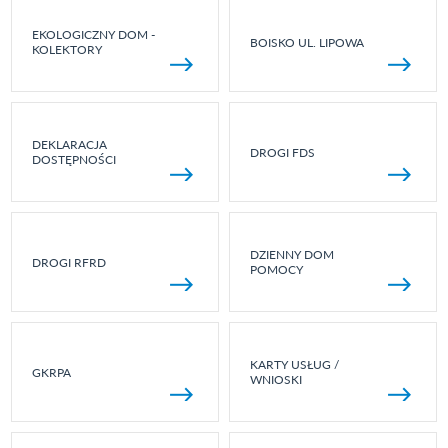
EKOLOGICZNY DOM -
BOISKO UL. LIPOWA
KOLEKTORY
DEKLARACJA
DROGI FDS
DOSTĘPNOŚCI
DZIENNY DOM
DROGI RFRD
POMOCY
KARTY USŁUG /
GKRPA
WNIOSKI