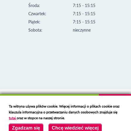
Środa:
7:15 - 15:15
Czwartek:
7:15 - 15:15
Piątek:
7:15 - 15:15
Sobota:
nieczynne
Klauzula informacyjna i polityka plików cookies
Ta witryna używa plików cookie. Więcej informacji o plikach cookie oraz
Deklaracja dostępności
klauzula informacyjna o przetwarzaniu danych osobowych znajduje się
Polski serwer RBL
https://polspam.pl/
tutaj
oraz w stopce na naszej stronie.
Copyright 2023 Urząd Miejski w Opolu Lubelskim
Zgadzam się
Chcę wiedzieć więcej
Created by
VOBACOM
Odnośnik otworzy się w nowym oknie