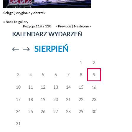
Ściągnij oryginalny obrazek
« Back to gallery
Pozycja 114 z 128
« Previous
|
Następne »
KALENDARZ WYDARZEŃ
SIERPIEŃ
Przejdź do
Przejdź do
poprzedniego
poprzedniego
miesiąca
miesiąca
1
2
3
4
5
6
7
8
9
10
11
12
13
14
15
16
17
18
19
20
21
22
23
24
25
26
27
28
29
30
31