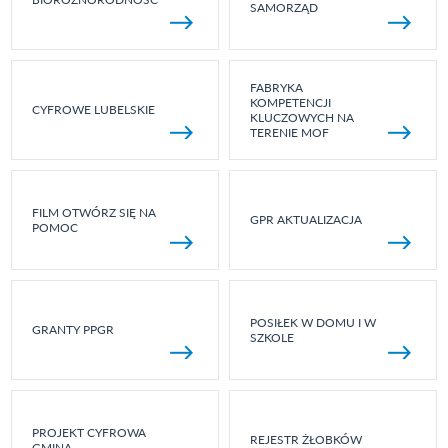
SAMORZĄD
FABRYKA
KOMPETENCJI
CYFROWE LUBELSKIE
KLUCZOWYCH NA
TERENIE MOF
FILM OTWÓRZ SIĘ NA
GPR AKTUALIZACJA
POMOC
POSIŁEK W DOMU I W
GRANTY PPGR
SZKOLE
PROJEKT CYFROWA
REJESTR ŻŁOBKÓW
GMINA