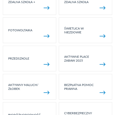
ZDALNA SZKOŁA +
ZDALNA SZKOŁA
ŚWIETLICA W
FOTOWOLTAIKA
NIEZDOWIE
AKTYWNE PLACE
PRZEDSZKOLE
ZABAW 2025
AKTYWNY MALUCH/
BEZPŁATNA POMOC
ŻŁOBEK
PRAWNA
CYBERBEZPIECZNY
BIORÓŻNORODNOŚĆ