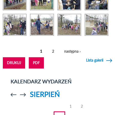
1
2
następna ›
Strony
Lista galerii
DRUKUJ
PDF
KALENDARZ WYDARZEŃ
SIERPIEŃ
Przejdź do
Przejdź do
poprzedniego
poprzedniego
miesiąca
miesiąca
1
2