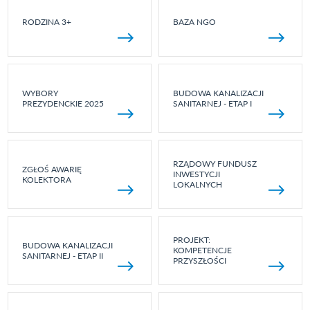
RODZINA 3+
BAZA NGO
WYBORY
BUDOWA KANALIZACJI
PREZYDENCKIE 2025
SANITARNEJ - ETAP I
RZĄDOWY FUNDUSZ
ZGŁOŚ AWARIĘ
INWESTYCJI
KOLEKTORA
LOKALNYCH
PROJEKT:
BUDOWA KANALIZACJI
KOMPETENCJE
SANITARNEJ - ETAP II
PRZYSZŁOŚCI