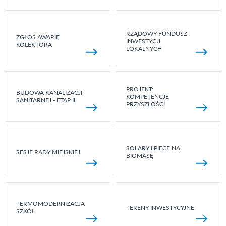
RZĄDOWY FUNDUSZ
ZGŁOŚ AWARIĘ
INWESTYCJI
KOLEKTORA
LOKALNYCH
PROJEKT:
BUDOWA KANALIZACJI
KOMPETENCJE
SANITARNEJ - ETAP II
PRZYSZŁOŚCI
SOLARY I PIECE NA
SESJE RADY MIEJSKIEJ
BIOMASĘ
TERMOMODERNIZACJA
TERENY INWESTYCYJNE
SZKÓŁ