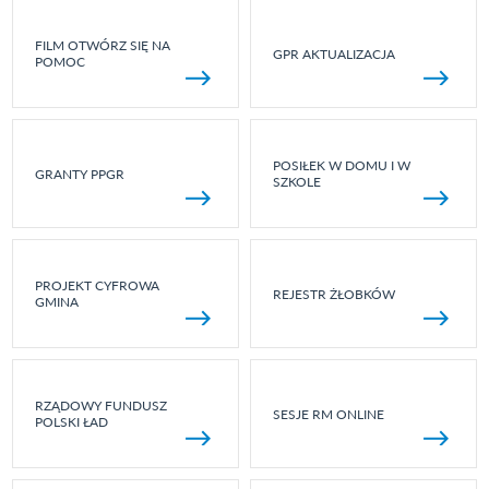
FILM OTWÓRZ SIĘ NA
GPR AKTUALIZACJA
POMOC
POSIŁEK W DOMU I W
GRANTY PPGR
SZKOLE
PROJEKT CYFROWA
REJESTR ŻŁOBKÓW
GMINA
RZĄDOWY FUNDUSZ
SESJE RM ONLINE
POLSKI ŁAD