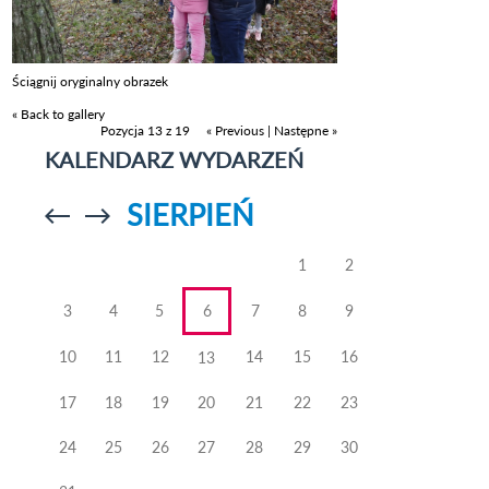
Ściągnij oryginalny obrazek
« Back to gallery
Pozycja 13 z 19
« Previous
|
Następne »
KALENDARZ WYDARZEŃ
SIERPIEŃ
Przejdź do
Przejdź do
poprzedniego
poprzedniego
miesiąca
miesiąca
1
2
3
4
5
6
7
8
9
10
11
12
14
15
16
13
17
18
19
20
21
22
23
24
25
26
27
28
29
30