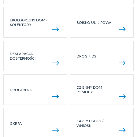
EKOLOGICZNY DOM -
BOISKO UL. LIPOWA
KOLEKTORY
DEKLARACJA
DROGI FDS
DOSTĘPNOŚCI
DZIENNY DOM
DROGI RFRD
POMOCY
KARTY USŁUG /
GKRPA
WNIOSKI