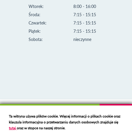
Wtorek:
8:00 - 16:00
Środa:
7:15 - 15:15
Czwartek:
7:15 - 15:15
Piątek:
7:15 - 15:15
Sobota:
nieczynne
Klauzula informacyjna i polityka plików cookies
Ta witryna używa plików cookie. Więcej informacji o plikach cookie oraz
Deklaracja dostępności
klauzula informacyjna o przetwarzaniu danych osobowych znajduje się
Polski serwer RBL
https://polspam.pl/
tutaj
oraz w stopce na naszej stronie.