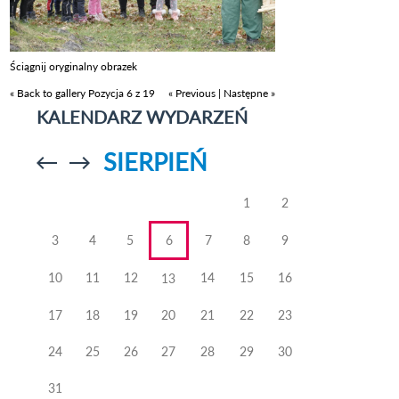
Ściągnij oryginalny obrazek
« Back to gallery
Pozycja 6 z 19
« Previous
|
Następne »
KALENDARZ WYDARZEŃ
SIERPIEŃ
Przejdź do
Przejdź do
poprzedniego
poprzedniego
miesiąca
miesiąca
1
2
3
4
5
6
7
8
9
10
11
12
14
15
16
13
17
18
19
20
21
22
23
24
25
26
27
28
29
30
31