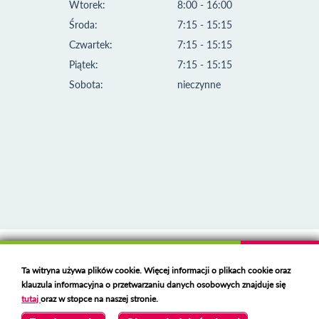
Wtorek:
8:00 - 16:00
Środa:
7:15 - 15:15
Czwartek:
7:15 - 15:15
Piątek:
7:15 - 15:15
Sobota:
nieczynne
Klauzula informacyjna i polityka plików cookies
Ta witryna używa plików cookie. Więcej informacji o plikach cookie oraz
Deklaracja dostępności
klauzula informacyjna o przetwarzaniu danych osobowych znajduje się
Polski serwer RBL
https://polspam.pl/
tutaj
oraz w stopce na naszej stronie.
Copyright 2023 Urząd Miejski w Opolu Lubelskim