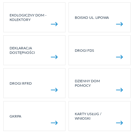
EKOLOGICZNY DOM -
BOISKO UL. LIPOWA
KOLEKTORY
DEKLARACJA
DROGI FDS
DOSTĘPNOŚCI
DZIENNY DOM
DROGI RFRD
POMOCY
KARTY USŁUG /
GKRPA
WNIOSKI