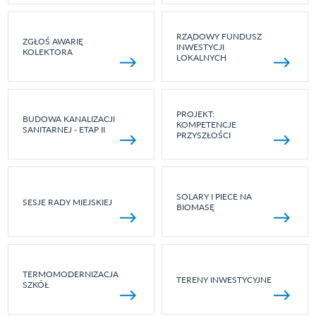
RZĄDOWY FUNDUSZ
ZGŁOŚ AWARIĘ
INWESTYCJI
KOLEKTORA
LOKALNYCH
PROJEKT:
BUDOWA KANALIZACJI
KOMPETENCJE
SANITARNEJ - ETAP II
PRZYSZŁOŚCI
SOLARY I PIECE NA
SESJE RADY MIEJSKIEJ
BIOMASĘ
TERMOMODERNIZACJA
TERENY INWESTYCYJNE
SZKÓŁ