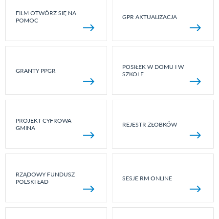
FILM OTWÓRZ SIĘ NA
GPR AKTUALIZACJA
POMOC
POSIŁEK W DOMU I W
GRANTY PPGR
SZKOLE
PROJEKT CYFROWA
REJESTR ŻŁOBKÓW
GMINA
RZĄDOWY FUNDUSZ
SESJE RM ONLINE
POLSKI ŁAD